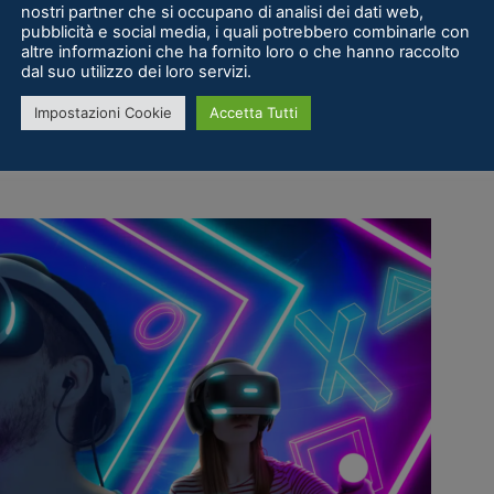
 Playstation. C’era dentro un’esperienza
nostri partner che si occupano di analisi dei dati web,
pubblicità e social media, i quali potrebbero combinarle con
utostrada su una tavola di legno, una sorta di
altre informazioni che ha fornito loro o che hanno raccolto
essivamente diventato
Blood and Truth
e – infine
dal suo utilizzo dei loro servizi.
ordo di un mech nello spazio. Ed è proprio da
Impostazioni Cookie
Accetta Tutti
apire cosa è andato storto durante il lancio di