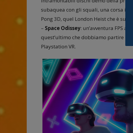
intramontabili dischi demo della prima
subaquea con gli squali, una corsa in a
Pong 3D, quel London Heist che è succ
–
Space Odissey
: un’avventura FPS a b
quest’ultimo che dobbiamo partire per c
Playstation VR.