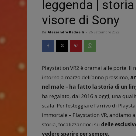
leggenda | storia
visore di Sony
Da
Alessandro Redaelli
-
26 Settembre 2022
Playstation VR2 è oramai alle porte. Il
intorno a marzo dell’anno prossimo,
an
nel male – ha fatto la storia di un l
ha regalato, dal 2016 a oggi, una qual
scala. Per festeggiare l’arrivo di Plays
immortale – Playstation VR, andiamo a 
storia, focalizzandoci su
delle esclusiv
vedere sparire per sempre
.