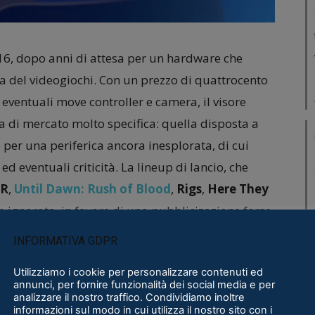
016, dopo anni di attesa per un hardware che
a del videogiochi. Con un prezzo di quattrocento
i eventuali move controller e camera, il visore
ta di mercato molto specifica: quella disposta a
 per una periferica ancora inesplorata, di cui
 eventuali criticità. La lineup di lancio, che
VR
,
Until Dawn: Rush of Blood
,
Rigs
,
Here They
e ignorata, in favore di una pubblicizazione forse
he veniva venduto anche in bundle con il visore.
INFORMATIVA GDPR
collezione di cinque mini esperienze
, atte a far
Utilizziamo i cookie per personalizzare contenuti ed
annunci, per fornire funzionalità dei social media e per
 del nuovo hardware di Sony: un po’ come gli
analizzare il nostro traffico. Condividiamo inoltre
informazioni sul modo in cui utilizza il nostro sito con i