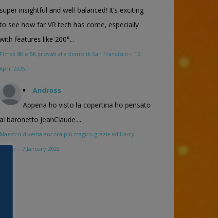
super insightful and well-balanced! It’s exciting
to see how far VR tech has come, especially
with features like 200°...
Pimax 8K e 5K provati alla demo di San Francisco
·
12
April 2025
Andross
Appena ho visto la copertina ho pensato
al baronetto JeanClaude....
Maestro diventa ancora più magico grazie ad Harry
Potter
·
7 January 2025