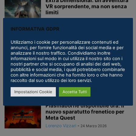
Extra Dimensional: un’avventura
VR sorprendente, ma non senza
limiti
Michael «Jshodan» Mighela
-
9 Aprile 2026
INFORMATIVA GDPR
The Boys: Trigger Warning
|Recensione| Meta Quest 3
Utilizziamo i cookie per personalizzare contenuti ed
annunci, per fornire funzionalità dei social media e per
Lorenzo Vizzari
-
31 Marzo 2026
analizzare il nostro traffico. Condividiamo inoltre
informazioni sul modo in cui utilizza il nostro sito con i
nostri partner che si occupano di analisi dei dati web,
pubblicità e social media, i quali potrebbero combinarle
Payday Aces High: annunciato il
con altre informazioni che ha fornito loro o che hanno
nuovo capitolo cooperativo in VR
raccolto dal suo utilizzo dei loro servizi.
per...
Lorenzo Vizzari
-
27 Marzo 2026
Impostazioni Cookie
Accetta Tutti
Plasmaborne disponibile ora: il
nuovo sparatutto frenetico per
Meta Quest
Lorenzo Vizzari
-
24 Marzo 2026