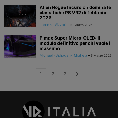
Alien Rogue Incursion domina le
classifiche PS VR2 di febbraio
2026
Lorenzo Vizzari
-
10 Marzo 2026
Pimax Super Micro-OLED: il
modulo definitivo per chi vuole il
massimo
Michael «Jshodan» Mighela
-
5 Marzo 2026
1
2
3