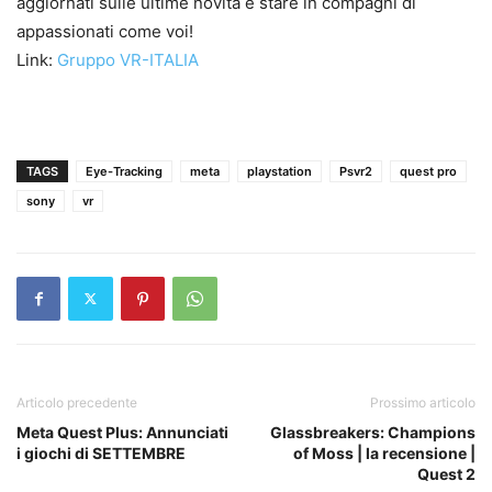
aggiornati sulle ultime novità e stare in compagni di
appassionati come voi!
Link:
Gruppo VR-ITALIA
TAGS
Eye-Tracking
meta
playstation
Psvr2
quest pro
sony
vr
Articolo precedente
Prossimo articolo
Meta Quest Plus: Annunciati
Glassbreakers: Champions
i giochi di SETTEMBRE
of Moss | la recensione |
Quest 2