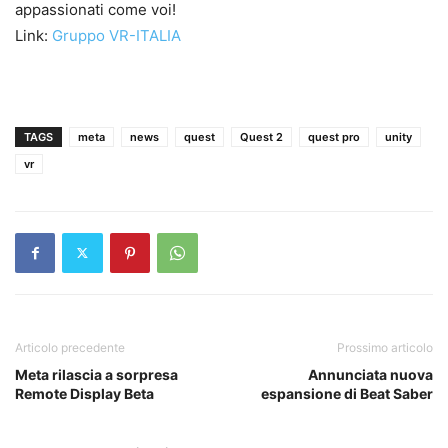
appassionati come voi!
Link:
Gruppo VR-ITALIA
TAGS
meta
news
quest
Quest 2
quest pro
unity
vr
Articolo precedente
Prossimo articolo
Meta rilascia a sorpresa
Annunciata nuova
Remote Display Beta
espansione di Beat Saber