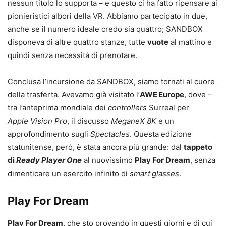
nessun titolo lo supporta – e questo ci ha fatto ripensare ai
pionieristici albori della VR. Abbiamo partecipato in due,
anche se il numero ideale credo sia quattro; SANDBOX
disponeva di altre quattro stanze, tutte
vuote
al mattino e
quindi senza necessità di prenotare.
Conclusa l’incursione da SANDBOX, siamo tornati al cuore
della trasferta. Avevamo già visitato l’
AWE Europe
, dove –
tra l’anteprima mondiale dei
controllers
Surreal per
Apple Vision Pro
, il discusso
MeganeX 8K
e un
approfondimento sugli
Spectacles
. Questa edizione
statunitense, però, è stata ancora più grande: dal
tappeto
di
Ready Player One
al nuovissimo
Play For Dream
, senza
dimenticare un esercito infinito di
smart glasses
.
Play For Dream
Play For Dream
, che sto provando in questi giorni e di cui