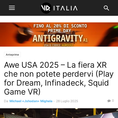
Anteprime
Awe USA 2025 – La fiera XR
che non potete perdervi (Play
for Dream, Infinadeck, Squid
Game VR)
0
Da
Michael «Jshodan» Mighela
-
28 Luglio 2025