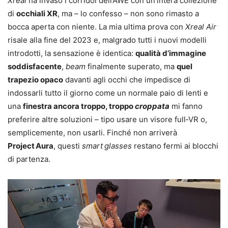
Xreal
ha invaso i corridoi dell’AWE con un’intera collezione
di
occhiali XR
, ma – lo confesso – non sono rimasto a
bocca aperta con niente. La mia ultima prova con
Xreal Air
risale alla fine del 2023 e, malgrado tutti i nuovi modelli
introdotti, la sensazione è identica:
qualità d’immagine
soddisfacente
,
beam
finalmente superato, ma
quel
trapezio opaco
davanti agli occhi che impedisce di
indossarli tutto il giorno come un normale paio di lenti e
una
finestra ancora troppo, troppo
croppata
mi fanno
preferire altre soluzioni – tipo usare un visore full‑VR o,
semplicemente, non usarli. Finché non arriverà
Project Aura
, questi
smart glasses
restano fermi ai blocchi
di partenza.