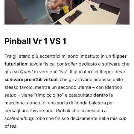
Pinball Vr 1 VS 1
Fra gli stand più eccentrici mi sono imbattuto in un
flipper
futuristico
: tavola fisica,
controller
dedicato e software che
gira su
Quest
in versione 1vs1. Il giocatore al flipper deve
schivare proiettili virtuali
che gli arrivano addosso dallo
stesso tavolo, mentre un secondo utente – con identico
setup
– viene “rimpicciolito” e catapultato
dentro
la
macchina, armato di una sorta di fionda‑balestra per
bersagliare l’avversario.
Pinball
che si mescola a
scale‑shifting
: roba che finisce decisamente nella mia
cup
of tea
.