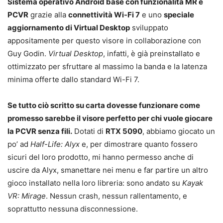
Sistema operativo Android base con funzionalità MR e
PCVR
grazie alla
connettività Wi-Fi 7
e uno
speciale
aggiornamento di Virtual Desktop
sviluppato
appositamente per questo visore in collaborazione con
Guy Godin.
Virtual Desktop
, infatti, è già preinstallato e
ottimizzato per sfruttare al massimo la banda e la latenza
minima offerte dallo standard Wi-Fi 7.
Se tutto ciò scritto su carta dovesse funzionare come
promesso sarebbe il visore perfetto per chi vuole giocare
la PCVR senza fili.
Dotati di
RTX 5090
, abbiamo giocato un
po’ ad
Half-Life: Alyx
e, per dimostrare quanto fossero
sicuri del loro prodotto, mi hanno permesso anche di
uscire da Alyx, smanettare nei menu e far partire un altro
gioco installato nella loro libreria: sono andato su
Kayak
VR: Mirage
. Nessun crash, nessun rallentamento, e
soprattutto nessuna disconnessione.