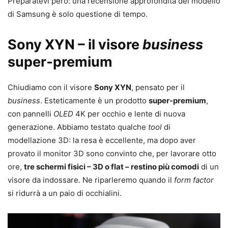
Preparatevi però: una recensione approfondita del modello
di Samsung è solo questione di tempo.
Sony XYN – il visore
business
super‑premium
Chiudiamo con il visore
Sony XYN
, pensato per il
business
. Esteticamente è un prodotto
super‑premium
,
con pannelli
OLED
4K per occhio e lente di nuova
generazione. Abbiamo testato qualche
tool
di
modellazione 3D: la resa è eccellente, ma dopo aver
provato il monitor 3D sono convinto che, per lavorare otto
ore,
tre schermi fisici – 3D o flat – restino più comodi
di un
visore da indossare. Ne riparleremo quando il
form factor
si ridurrà a un paio di occhialini.