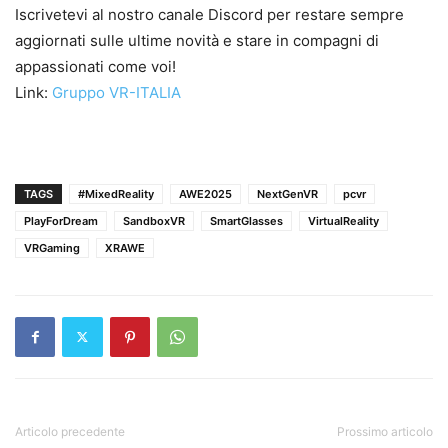
Iscrivetevi al nostro canale Discord per restare sempre
aggiornati sulle ultime novità e stare in compagni di
appassionati come voi!
Link:
Gruppo VR-ITALIA
TAGS
#MixedReality
AWE2025
NextGenVR
pcvr
PlayForDream
SandboxVR
SmartGlasses
VirtualReality
VRGaming
XRAWE
Articolo precedente
Prossimo articolo