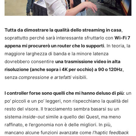
Tutta da dimostrare la qualità dello streaming in casa
,
soprattutto perché sarà interessante sfruttarlo con
Wi-Fi 7
appena mi procurerò un router che lo supporti
. In teoria, la
maggiore larghezza di banda e la minore latenza
dovrebbero consentire
una trasmissione video in alta
risoluzione (anche sopra i 4K per occhio) a 90 o 120Hz
,
senza
compressione e artefatti
visibili.
I controller forse sono quelli che mi hanno deluso di più
: un
po’ piccoli e un po’ leggeri, non rispecchiano la qualità del
resto del visore. Il tracciamento sembra basarsi su un
sistema
inside-out
simile a quello dei Quest, ma meno
raffinato, e l’ergonomia non è delle migliori. In più,
mancano alcune funzioni avanzate come
l’haptic feedback