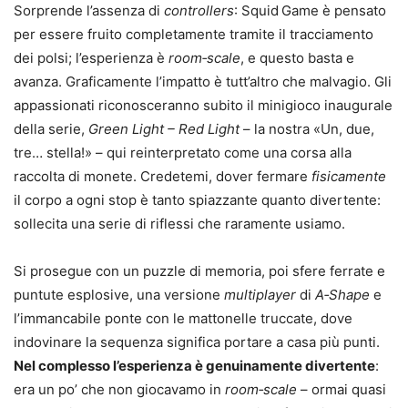
Sorprende l’assenza di
controllers
: Squid Game è pensato
per essere fruito completamente tramite il tracciamento
dei polsi; l’esperienza è
room‑scale
, e questo basta e
avanza. Graficamente l’impatto è tutt’altro che malvagio. Gli
appassionati riconosceranno subito il minigioco inaugurale
della serie,
Green Light – Red Light
– la nostra «Un, due,
tre… stella!» – qui reinterpretato come una corsa alla
raccolta di monete. Credetemi, dover fermare
fisicamente
il corpo a ogni stop è tanto spiazzante quanto divertente:
sollecita una serie di riflessi che raramente usiamo.
Si prosegue con un puzzle di memoria, poi sfere ferrate e
puntute esplosive, una versione
multiplayer
di
A‑Shape
e
l’immancabile ponte con le mattonelle truccate, dove
indovinare la sequenza significa portare a casa più punti.
Nel complesso l’esperienza è genuinamente divertente
:
era un po’ che non giocavamo in
room‑scale
– ormai quasi