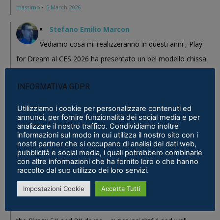
massimo
·
5 March 2026
Stefano Emilio Marcon
Vediamo cosa mi realizzeranno in questi anni , Play
for Dream al CES 2026 ha presentato un bel modello chissa'
magari Pico se ne esce con un prodotto a buon prezzo . In
INFORMATIVA GDPR
sostanza i prodotti cinesi...
Meta Phoenix: Trovato riferimento all'interno dell'ultimo firmware per
Utilizziamo i cookie per personalizzare contenuti ed
annunci, per fornire funzionalità dei social media e per
Quest - VR ITALIA
·
25 February 2026
analizzare il nostro traffico. Condividiamo inoltre
informazioni sul modo in cui utilizza il nostro sito con i
Fabio
nostri partner che si occupano di analisi dei dati web,
pubblicità e social media, i quali potrebbero combinarle
Se fosse disponibile lo prenderei al volo
con altre informazioni che ha fornito loro o che hanno
Samsung Galaxy XR è realtà, ma ne avevamo bisogno?
·
16 January 2026
raccolto dal suo utilizzo dei loro servizi.
Impostazioni Cookie
Accetta Tutti
Eric Marcus
Really enjoyed reading this in-depth breakdown of