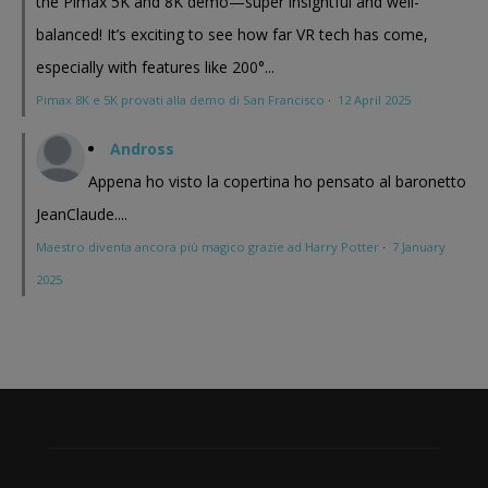
the Pimax 5K and 8K demo—super insightful and well-
balanced! It’s exciting to see how far VR tech has come,
especially with features like 200°...
Pimax 8K e 5K provati alla demo di San Francisco
·
12 April 2025
Andross
Appena ho visto la copertina ho pensato al baronetto
JeanClaude....
Maestro diventa ancora più magico grazie ad Harry Potter
·
7 January
2025