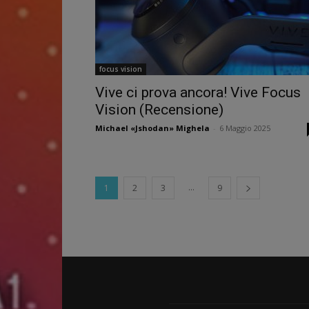
focus vision
Vive ci prova ancora! Vive Focus
Vision (Recensione)
Michael «Jshodan» Mighela
-
6 Maggio 2025
...
1
2
3
9