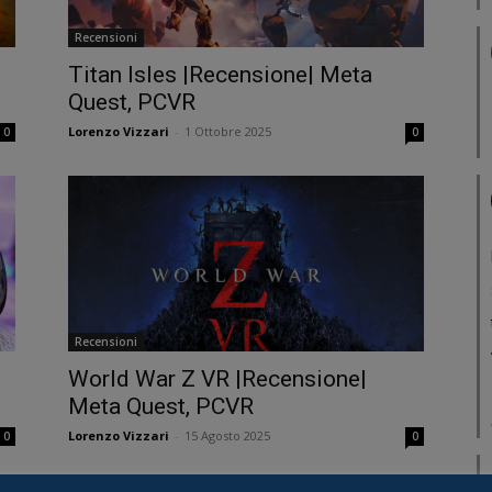
Recensioni
Titan Isles |Recensione| Meta
Quest, PCVR
Lorenzo Vizzari
-
1 Ottobre 2025
0
0
Recensioni
World War Z VR |Recensione|
Meta Quest, PCVR
Lorenzo Vizzari
-
15 Agosto 2025
0
0