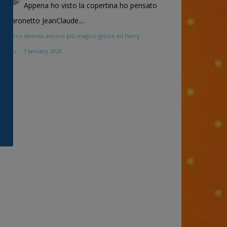
Appena ho visto la copertina ho pensato
al baronetto JeanClaude....
Maestro diventa ancora più magico grazie ad Harry
Potter
·
7 January 2025