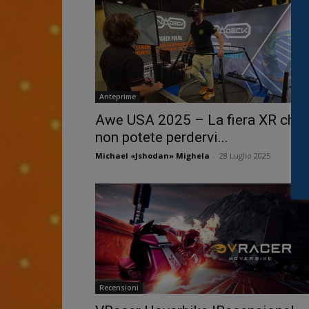
Anteprime
Awe USA 2025 – La fiera XR che
non potete perdervi...
Michael «Jshodan» Mighela
-
28 Luglio 2025
Recensioni