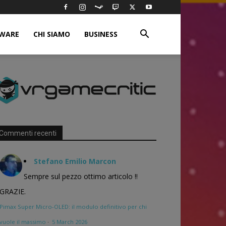
WARE
CHI SIAMO
BUSINESS
Commenti recenti
Stefano Emilio Marcon
Sempre sul pezzo ottimo articolo !!
GRAZIE.
Pimax Super Micro-OLED: il modulo definitivo per chi
vuole il massimo
·
5 March 2026