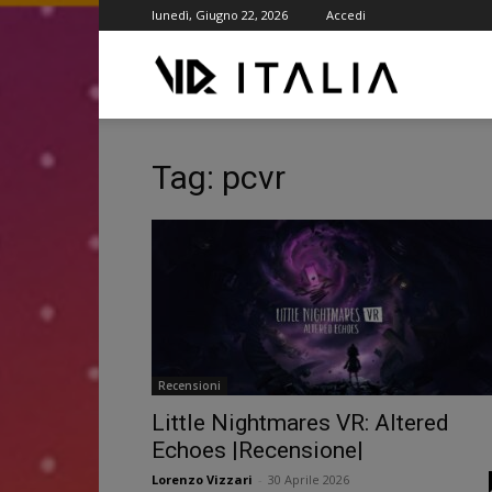
lunedì, Giugno 22, 2026
Accedi
VR
ITALIA
Tag: pcvr
Recensioni
Little Nightmares VR: Altered
Echoes |Recensione|
Lorenzo Vizzari
-
30 Aprile 2026