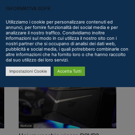
INFORMATIVA GDPR
Utilizziamo i cookie per personalizzare contenuti ed
annunci, per fornire funzionalità dei social media e per
analizzare il nostro traffico. Condividiamo inoltre
informazioni sul modo in cui utilizza il nostro sito con i
Recensioni
nostri partner che si occupano di analisi dei dati web,
pubblicità e social media, i quali potrebbero combinarle con
Ghost Town |Recensione| Meta
altre informazioni che ha fornito loro o che hanno raccolto
Quest, PCVR
dal suo utilizzo dei loro servizi.
Lorenzo Vizzari
-
17 Luglio 2025
0
0
Impostazioni Cookie
Accetta Tutti
Notizie