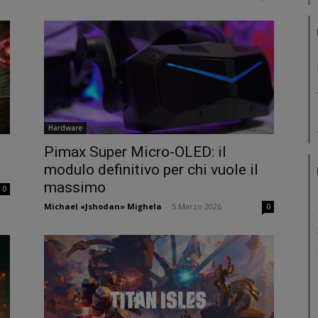
Hardware
Pimax Super Micro-OLED: il
modulo definitivo per chi vuole il
massimo
0
Michael «Jshodan» Mighela
-
5 Marzo 2026
0