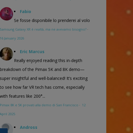
Fabio
Se fosse disponibile lo prenderei al volo
Samsung Galaxy XR è realtà, ma ne avevamo bisogno?
·
16 January 2026
Eric Marcus
Really enjoyed reading this in-depth
breakdown of the Pimax 5K and 8K demo—
super insightful and well-balanced! It’s exciting
to see how far VR tech has come, especially
with features like 200°...
Pimax 8K e 5K provati alla demo di San Francisco
·
12
April 2025
Andross