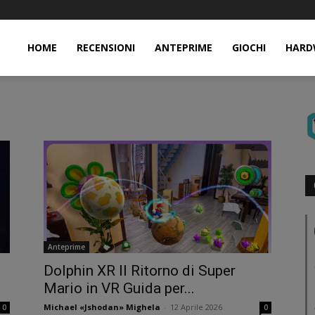
HOME
RECENSIONI
ANTEPRIME
GIOCHI
HARD
Anteprime
Dolphin XR Il Ritorno di Super
Mario in VR Guida per...
Michael «Jshodan» Mighela
-
12 Aprile 2026
0
0