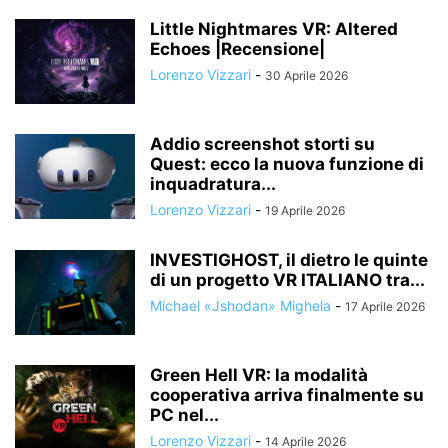
Little Nightmares VR: Altered
Echoes |Recensione|
Lorenzo Vizzari
-
30 Aprile 2026
Addio screenshot storti su
Quest: ecco la nuova funzione di
inquadratura...
Lorenzo Vizzari
-
19 Aprile 2026
INVESTIGHOST, il dietro le quinte
di un progetto VR ITALIANO tra...
Michael «Jshodan» Mighela
-
17 Aprile 2026
Green Hell VR: la modalità
cooperativa arriva finalmente su
PC nel...
Lorenzo Vizzari
-
14 Aprile 2026