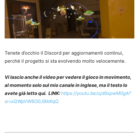
Tenete d’occhio il Discord per aggiornamenti continui,
perché il progetto si sta evolvendo molto velocemente.
Vi lascio anche il video per vedere il gioco in movimento,
al momento solo sul mio canale in inglese, ma il testo lo
avete già letto qui. LINK:
https://youtu.be/ojd6xpwM0gA?
si=xQWpVW6O0J9ikKqQ