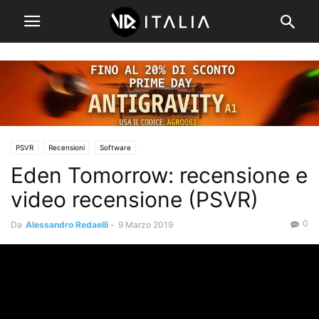
PSVR
Recensioni
Software
Eden Tomorrow: recensione e
video recensione (PSVR)
0
Da
Alessandro Redaelli
-
9 Marzo 2019