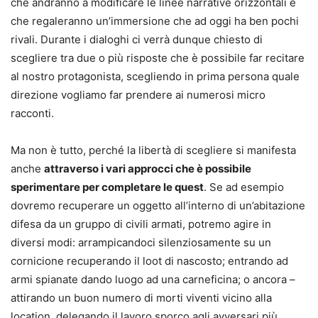
che andranno a modificare le linee narrative orizzontali e
che regaleranno un’immersione che ad oggi ha ben pochi
rivali. Durante i dialoghi ci verrà dunque chiesto di
scegliere tra due o più risposte che è possibile far recitare
al nostro protagonista, scegliendo in prima persona quale
direzione vogliamo far prendere ai numerosi micro
racconti.
Ma non è tutto, perché la libertà di scegliere si manifesta
anche
attraverso i vari approcci che è possibile
sperimentare per completare le quest
. Se ad esempio
dovremo recuperare un oggetto all’interno di un’abitazione
difesa da un gruppo di civili armati, potremo agire in
diversi modi: arrampicandoci silenziosamente su un
cornicione recuperando il loot di nascosto; entrando ad
armi spianate dando luogo ad una carneficina; o ancora –
attirando un buon numero di morti viventi vicino alla
location, delegando il lavoro sporco agli avversari più