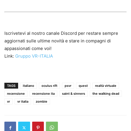
Iscrivetevi al nostro canale Discord per restare sempre
aggiornati sulle ultime novità e stare in compagni di
appassionati come voi!
Link:
Gruppo VR-ITALIA
TAGS
italiano
oculus rift
psvr
quest
realtà virtuale
recensione
recensione ita
saint & sinners
the walking dead
vr
vr italia
zombie