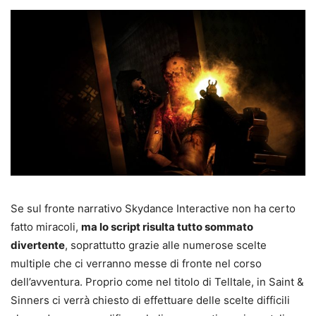
Se sul fronte narrativo Skydance Interactive non ha certo
fatto miracoli,
ma lo script risulta tutto sommato
divertente
, soprattutto grazie alle numerose scelte
multiple che ci verranno messe di fronte nel corso
dell’avventura. Proprio come nel titolo di Telltale, in Saint &
Sinners ci verrà chiesto di effettuare delle scelte difficili