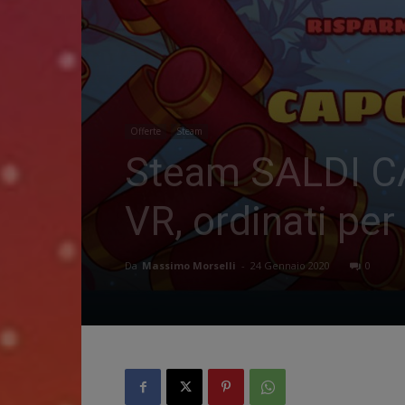
Offerte
Steam
Steam SALDI CA
VR, ordinati per
Da
Massimo Morselli
-
24 Gennaio 2020
0