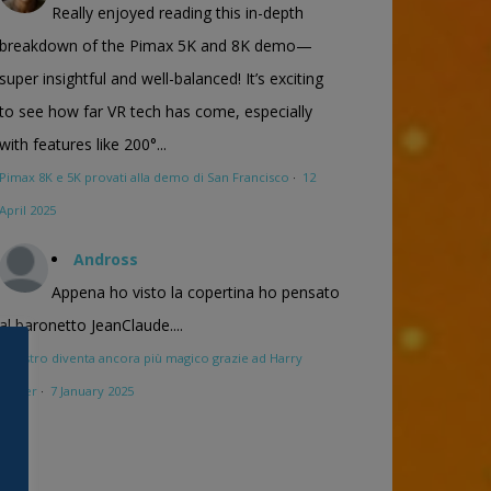
Really enjoyed reading this in-depth
breakdown of the Pimax 5K and 8K demo—
super insightful and well-balanced! It’s exciting
to see how far VR tech has come, especially
with features like 200°...
Pimax 8K e 5K provati alla demo di San Francisco
·
12
April 2025
Andross
Appena ho visto la copertina ho pensato
al baronetto JeanClaude....
Maestro diventa ancora più magico grazie ad Harry
Potter
·
7 January 2025