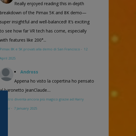
Really enjoyed reading this in-depth
breakdown of the Pimax 5K and 8K demo—
super insightful and well-balanced! It’s exciting
to see how far VR tech has come, especially
with features like 200°...
Pimax 8K e 5K provati alla demo di San Francisco
·
12
April 2025
Andross
Appena ho visto la copertina ho pensato
al baronetto JeanClaude....
Maestro diventa ancora più magico grazie ad Harry
Potter
·
7 January 2025