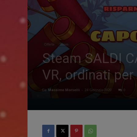
Offerte
Steam
Steam SALDI CA
VR, ordinati per
Da
Massimo Morselli
-
24 Gennaio 2020
0