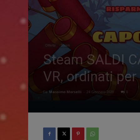
Offerte
Steam
Steam SALDI CA
VR, ordinati per
Da
Massimo Morselli
-
24 Gennaio 2020
0