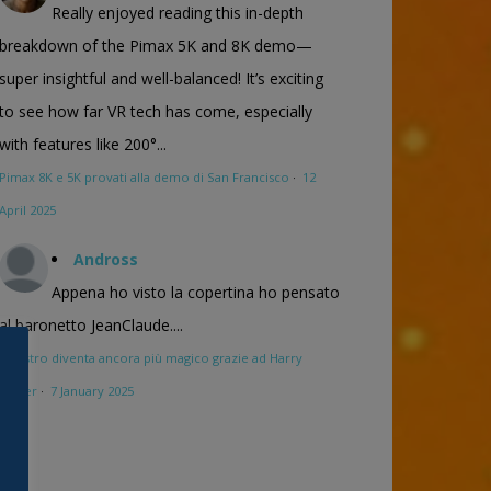
Really enjoyed reading this in-depth
breakdown of the Pimax 5K and 8K demo—
super insightful and well-balanced! It’s exciting
to see how far VR tech has come, especially
with features like 200°...
Pimax 8K e 5K provati alla demo di San Francisco
·
12
April 2025
Andross
Appena ho visto la copertina ho pensato
al baronetto JeanClaude....
Maestro diventa ancora più magico grazie ad Harry
Potter
·
7 January 2025