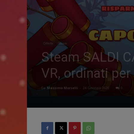
Offerte
Steam
Steam SALDI CA
VR, ordinati per
Da
Massimo Morselli
-
24 Gennaio 2020
0