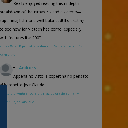
Really enjoyed reading this in-depth
breakdown of the Pimax 5K and 8K demo—
super insightful and well-balanced! It’s exciting
to see how far VR tech has come, especially
with features like 200°...
Pimax 8K e 5K provati alla demo di San Francisco
·
12
April 2025
Andross
Appena ho visto la copertina ho pensato
al baronetto JeanClaude....
Maestro diventa ancora più magico grazie ad Harry
Potter
·
7 January 2025