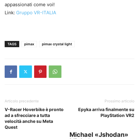
appassionati come voi!
Link:
Gruppo VR-ITALIA
TAGS
pimax
pimax crystal light
Articolo precedente
Prossimo articolo
V-Racer Hoverbike è pronto
Epyka arriva finalmente su
ad a sfrecciare a tutta
PlayStation VR2
velocità anche su Meta
Quest
Michael «Jshodan»