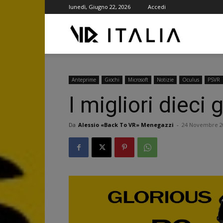
lunedì, Giugno 22, 2026
Accedi
VR
ITALIA
Anteprime
Giochi
Microsoft
Notizie
Oculus
PSVR
I migliori diec
Da
Alessio «Back To VR» Menegazzi
-
24 Novembre 2