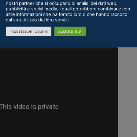
onto”.
nostri partner che si occupano di analisi dei dati web,
pubblicità e social media, i quali potrebbero combinarle con
altre informazioni che ha fornito loro o che hanno raccolto
ed.com/app/819190/Undead_Citadel/”]
dal suo utilizzo dei loro servizi.
Impostazioni Cookie
Accetta Tutti