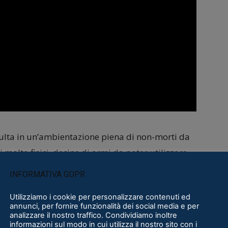
pulta in un’ambientazione piena di non-morti da
olto fisici, decine di armi da poter utilizzare
i punti di forza di questo gioco.
Purtroppo dopo
INFORMATIVA GDPR
rca 6 mesi fa, del titolo si sono un po’ perse le
Utilizziamo i cookie per personalizzare contenuti ed
luppatori hanno aperto un
server Discord
per
annunci, per fornire funzionalità dei social media e per
olo non ha una data d’uscita precisa,
analizzare il nostro traffico. Condividiamo inoltre
informazioni sul modo in cui utilizza il nostro sito con i