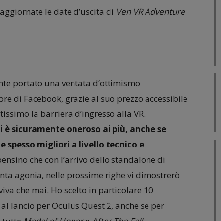
iornate le date d’uscita di
Ven VR Adventure
te portato una ventata d’ottimismo
visore di Facebook, grazie al suo prezzo accessibile
tissimo la barriera d’ingresso alla VR.
i è sicuramente oneroso ai più, anche se
 spesso migliori a livello tecnico e
ensino che con l’arrivo dello standalone di
nta agonia, nelle prossime righe vi dimostrerò
 viva che mai. Ho scelto in particolare 10
al lancio per Oculus Quest 2, anche se per
a tutte
Medal of Honor
e
After The Fall.