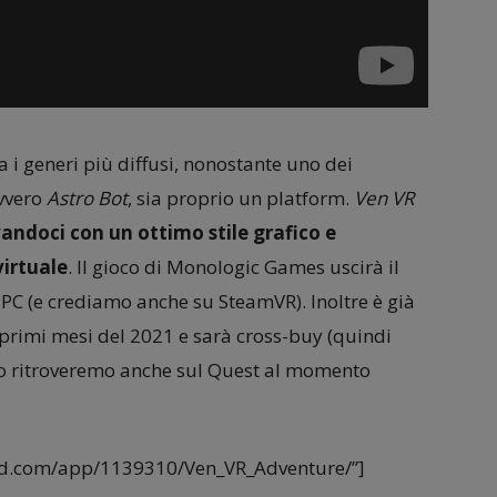
ra i generi più diffusi, nonostante uno dei
ovvero
Astro Bot
, sia proprio un platform.
Ven VR
andoci con un ottimo stile grafico e
virtuale
. Il gioco di Monologic Games uscirà il
C (e crediamo anche su SteamVR). Inoltre è già
 primi mesi del 2021 e sarà cross-buy (quindi
lo ritroveremo anche sul Quest al momento
red.com/app/1139310/Ven_VR_Adventure/”]