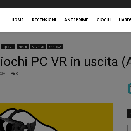
HOME
RECENSIONI
ANTEPRIME
GIOCHI
HARD
Speciali
Steam
SteamVR
Windows
i giochi PC VR in uscit
020
0