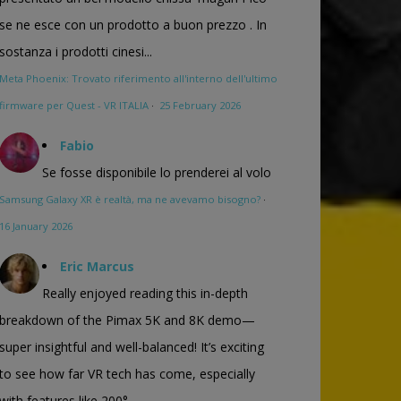
se ne esce con un prodotto a buon prezzo . In
sostanza i prodotti cinesi...
Meta Phoenix: Trovato riferimento all'interno dell'ultimo
firmware per Quest - VR ITALIA
·
25 February 2026
Fabio
Se fosse disponibile lo prenderei al volo
Samsung Galaxy XR è realtà, ma ne avevamo bisogno?
·
16 January 2026
Eric Marcus
Really enjoyed reading this in-depth
breakdown of the Pimax 5K and 8K demo—
super insightful and well-balanced! It’s exciting
to see how far VR tech has come, especially
with features like 200°...