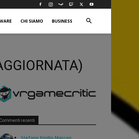
WARE
CHI SIAMO
BUSINESS
a (AGGIORNATA)
Commenti recenti
Stefano Emilio Marcon