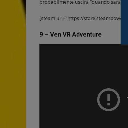
probabilmente uscirà “quando sarà pr
[steam url=”https://store.steampower
9 – Ven VR Adventure