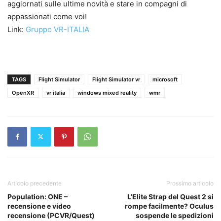
aggiornati sulle ultime novità e stare in compagni di
appassionati come voi!
Link:
Gruppo VR-ITALIA
TAGS
Flight Simulator
Flight Simulator vr
microsoft
OpenXR
vr italia
windows mixed reality
wmr
Articolo precedente
Prossimo articolo
Population: ONE –
L’Elite Strap del Quest 2 si
recensione e video
rompe facilmente? Oculus
recensione (PCVR/Quest)
sospende le spedizioni