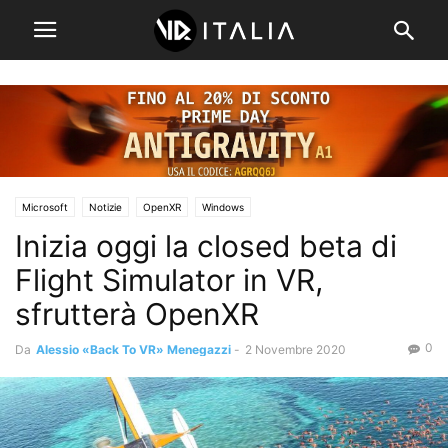
Microsoft
Notizie
OpenXR
Windows
Inizia oggi la closed beta di
Flight Simulator in VR,
sfrutterà OpenXR
0
Da
Alessio «Back To VR» Menegazzi
-
2 Novembre 2020