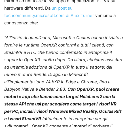
mirano ad unificare lo sviluppo di applicazioni PC VR su
hardware differenti. Da
un post su
techcommunity.microsoft.com di Alex Turner
veniamo a
conoscenza che:
“All’inizio di quest’anno, Microsoft e Oculus hanno iniziato a
fornire le runtime OpenXR conformi a tutti i clienti, con
SteamVR e HTC che hanno confermato in anteprima il
supporto OpenXR subito dopo. Da allora, abbiamo assistito
ad un’ampia adozione di OpenXR in tutto il settore: dal
nuovo motore RenderDragon in Minecraft
all’implementazione WebXR in Edge e Chrome, fino a
Babylon Native e Blender 2.83.
Con OpenXR, puoi creare
motori e app che hanno come target HoloLens 2 con la
stessa API che usi per scegliere come target i visori VR
per PC, inclusi i visori Windows Mixed Reality, Oculus Rift
e i visori SteamVR
(attualmente in anteprima per gli
sviluppatori). OpenXR consente ai motori di scrivere il