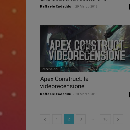
Raffaele Cadeddu
-
29 Marzo 2018
Recensioni
Apex Construct: la
videorecensione
Raffaele Cadeddu
-
20 Marzo 2018
...
1
2
3
16