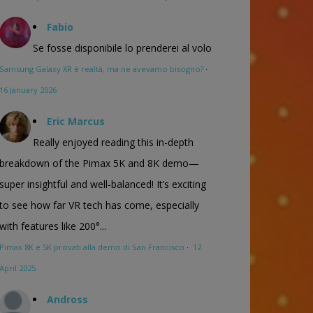
Fabio
Se fosse disponibile lo prenderei al volo
Samsung Galaxy XR è realtà, ma ne avevamo bisogno?
·
16 January 2026
Eric Marcus
Really enjoyed reading this in-depth
breakdown of the Pimax 5K and 8K demo—
super insightful and well-balanced! It’s exciting
to see how far VR tech has come, especially
with features like 200°...
Pimax 8K e 5K provati alla demo di San Francisco
·
12
April 2025
Andross