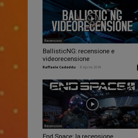
Recensioni
BallisticNG: recensione e
videorecensione
Raffaele Cadeddu
-
8 Aprile 2018
Recensioni
End Space: la recensione