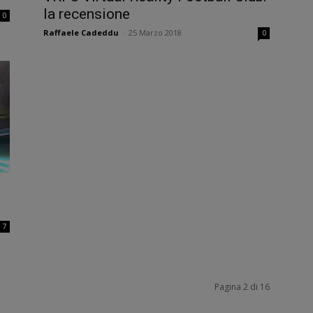
la recensione
0
Raffaele Cadeddu
-
25 Marzo 2018
0
7
Pagina 2 di 16