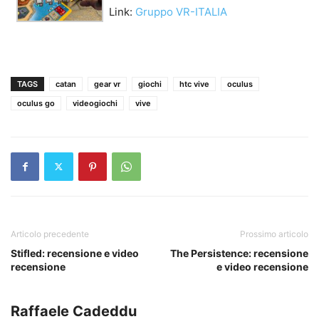
Link:
Gruppo VR-ITALIA
TAGS
catan
gear vr
giochi
htc vive
oculus
oculus go
videogiochi
vive
Articolo precedente
Prossimo articolo
Stifled: recensione e video
The Persistence: recensione
recensione
e video recensione
Raffaele Cadeddu