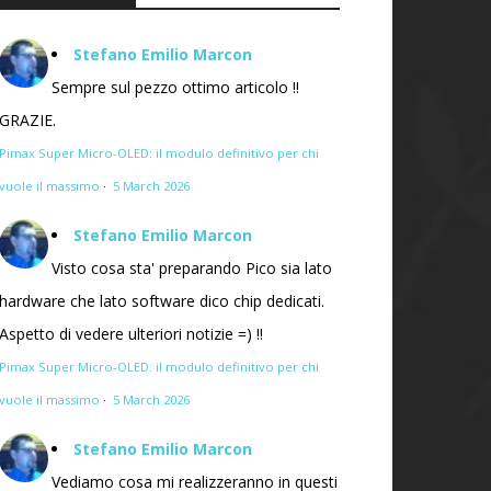
Stefano Emilio Marcon
Sempre sul pezzo ottimo articolo !!
GRAZIE.
Pimax Super Micro-OLED: il modulo definitivo per chi
vuole il massimo
·
5 March 2026
Stefano Emilio Marcon
Visto cosa sta' preparando Pico sia lato
hardware che lato software dico chip dedicati.
Aspetto di vedere ulteriori notizie =) !!
Pimax Super Micro-OLED: il modulo definitivo per chi
vuole il massimo
·
5 March 2026
Stefano Emilio Marcon
Vediamo cosa mi realizzeranno in questi