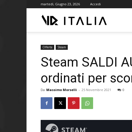
martedì, Giugno 23, 2026
Accedi
VR
ITALIA
Offerte
Steam
Steam SALDI AUT
ordinati per sc
Da
Massimo Morselli
-
25 Novembre 2021
0