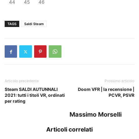
44
45
46
TAGS
Saldi Steam
Articolo precedente
Prossimo articolo
Steam SALDI AUTUNNALI
Doom VFR | la recensione |
2021: tutti i titoli VR, ordinati
PCVR, PSVR
per rating
Massimo Morselli
Articoli correlati