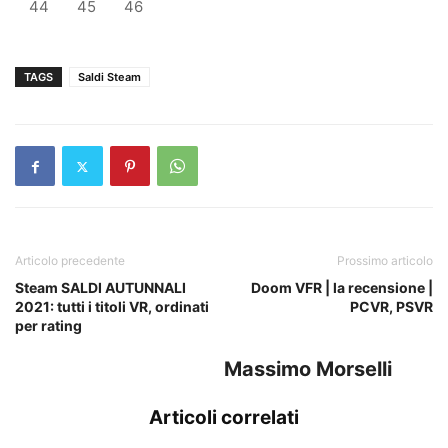
44
45
46
TAGS
Saldi Steam
Articolo precedente
Prossimo articolo
Steam SALDI AUTUNNALI
Doom VFR | la recensione |
2021: tutti i titoli VR, ordinati
PCVR, PSVR
per rating
Massimo Morselli
Articoli correlati