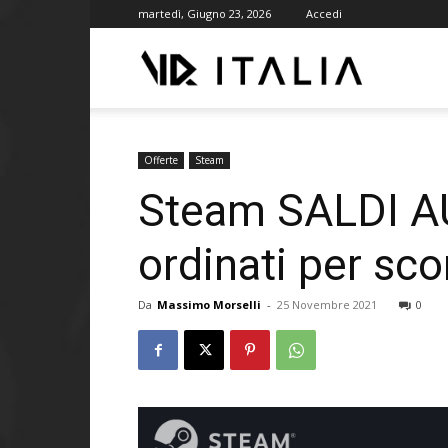
martedì, Giugno 23, 2026
Accedi
VR
ITALIA
Offerte
Steam
Steam SALDI AUT
ordinati per sc
Da
Massimo Morselli
-
25 Novembre 2021
0