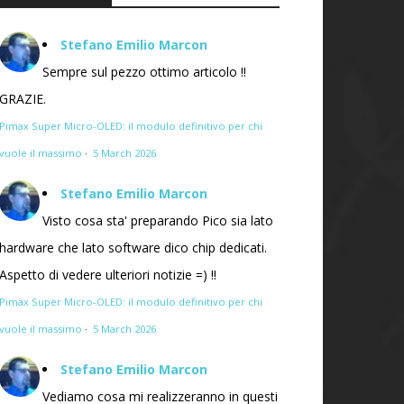
Stefano Emilio Marcon
Sempre sul pezzo ottimo articolo !!
GRAZIE.
Pimax Super Micro-OLED: il modulo definitivo per chi
vuole il massimo
·
5 March 2026
Stefano Emilio Marcon
Visto cosa sta' preparando Pico sia lato
hardware che lato software dico chip dedicati.
Aspetto di vedere ulteriori notizie =) !!
Pimax Super Micro-OLED: il modulo definitivo per chi
vuole il massimo
·
5 March 2026
Stefano Emilio Marcon
Vediamo cosa mi realizzeranno in questi