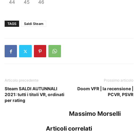
44
45
46
TAGS
Saldi Steam
Articolo precedente
Prossimo articolo
Steam SALDI AUTUNNALI
Doom VFR | la recensione |
2021: tutti i titoli VR, ordinati
PCVR, PSVR
per rating
Massimo Morselli
Articoli correlati