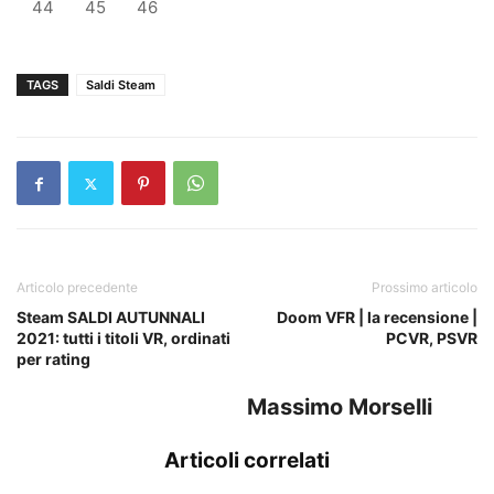
44
45
46
TAGS
Saldi Steam
Articolo precedente
Prossimo articolo
Steam SALDI AUTUNNALI
Doom VFR | la recensione |
2021: tutti i titoli VR, ordinati
PCVR, PSVR
per rating
Massimo Morselli
Articoli correlati