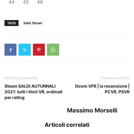
44
45
46
TAGS
Saldi Steam
Articolo precedente
Prossimo articolo
Steam SALDI AUTUNNALI
Doom VFR | la recensione |
2021: tutti i titoli VR, ordinati
PCVR, PSVR
per rating
Massimo Morselli
Articoli correlati