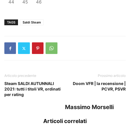
44
45
46
TAGS
Saldi Steam
Articolo precedente
Prossimo articolo
Steam SALDI AUTUNNALI
Doom VFR | la recensione |
2021: tutti i titoli VR, ordinati
PCVR, PSVR
per rating
Massimo Morselli
Articoli correlati