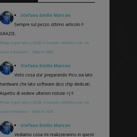
Stefano Emilio Marcon
Sempre sul pezzo ottimo articolo !!
GRAZIE.
Pimax Super Micro-OLED: il modulo definitivo per chi
vuole il massimo
·
5 March 2026
Stefano Emilio Marcon
Visto cosa sta' preparando Pico sia lato
hardware che lato software dico chip dedicati.
Aspetto di vedere ulteriori notizie =) !!
Pimax Super Micro-OLED: il modulo definitivo per chi
vuole il massimo
·
5 March 2026
Stefano Emilio Marcon
Vediamo cosa mi realizzeranno in questi