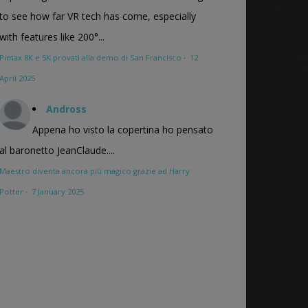
to see how far VR tech has come, especially
with features like 200°...
Pimax 8K e 5K provati alla demo di San Francisco
·
12
April 2025
Andross
Appena ho visto la copertina ho pensato
al baronetto JeanClaude....
Maestro diventa ancora più magico grazie ad Harry
Potter
·
7 January 2025