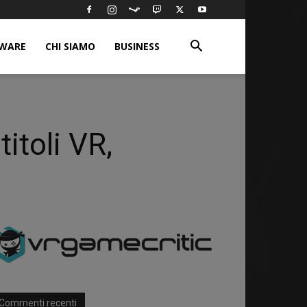
WARE
CHI SIAMO
BUSINESS
itoli VR,
Commenti recenti