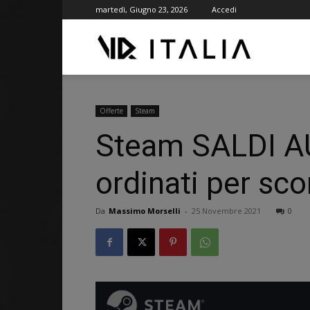
martedì, Giugno 23, 2026
Accedi
VR
ITALIA
Offerte
Steam
Steam SALDI AUT
ordinati per sc
Da
Massimo Morselli
-
25 Novembre 2021
0