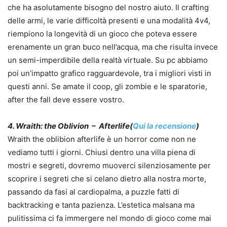
che ha asolutamente bisogno del nostro aiuto. Il crafting
delle armi, le varie difficoltà presenti e una modalità 4v4,
riempiono la longevità di un gioco che poteva essere
erenamente un gran buco nell’acqua, ma che risulta invece
un semi-imperdibile della realtà virtuale. Su pc abbiamo
poi un’impatto grafico ragguardevole, tra i migliori visti in
questi anni. Se amate il coop, gli zombie e le sparatorie,
after the fall deve essere vostro.
4. Wraith: the Oblivion – Afterlife(
Qui la recensione
)
Wraith the oblibion afterlife è un horror come non ne
vediamo tutti i giorni. Chiusi dentro una villa piena di
mostri e segreti, dovremo muoverci silenziosamente per
scoprire i segreti che si celano dietro alla nostra morte,
passando da fasi al cardiopalma, a puzzle fatti di
backtracking e tanta pazienza. L’estetica malsana ma
pulitissima ci fa immergere nel mondo di gioco come mai