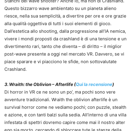
Stanchi dei wave shooter? Anche io, ma non di Crashland.
Questo bizzarro wave ambientato su un pianeta alieno
riesce, nella sua semplicità, a divertire per ore e ore grazie
alla qualità oggettiva di tutti i suoi elementi di gioco.
Dall’estetica allo shooting, dalla progressione all’IA nemica,
vivere i mondi proposti da crashland è di una tensione e un
divertimento rari, tanto che diventa – di diritto – il miglior
post-wave presente a oggi nel mercato VR. Davvero, se vi
piace sparare e vi piacciono le sfide, non sottovalutate
Crashland.
3. Wraith: the Oblivion – Afterlife (
Qui la recensione
)
Di horror in VR ce ne sono un po’, ma pochi sono vere
avventure tradizionali. Wraith the oblivion afterlife è un
survival horror come ne vediamo pochi; con puzzle, stealth
e azione, e con tanti balzi sulla sedia. All’interno di una villa
infestata di spettri dovremo capire come mai il nostro alter
ego sia morto, cercando di sbloccare tute le stanze della