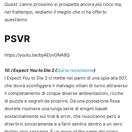
Quest. L’anno prossimo si prospetta ancora più ricco ma,
nel frattempo, vediamo il meglio che ci ha offerto
quest’anno.
PSVR
https://youtu.be/byAEbvGNA8Q
10. I Expect You to Die 2 (
Qui la recensione
)
I Expect You to Die 2 ci mette nei panni di una spia alla 007,
che dovrà sconfiggere il malvagio villain di turno attraverso
il completamento di cinque diverse ambientazioni, ricche
di puzzle e segreti da scoprire. Da una postazione fissa
dovrete risolvere una lunga serie di enigmi basati
sostanzialmente sul trial & error, che riusciranno però a
divertirvi sinceramente e a farvi sentire dentro a un vero
thriller anni sessanta. È un more of the same del primo