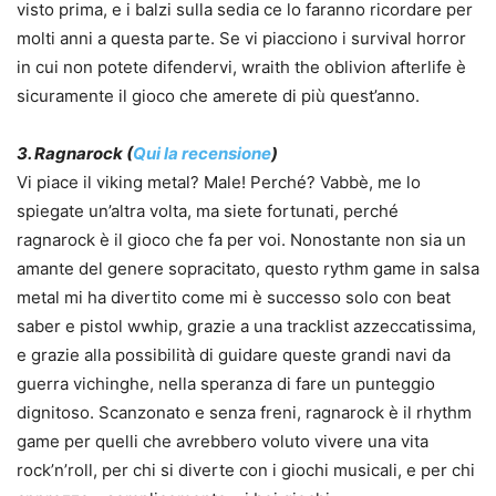
visto prima, e i balzi sulla sedia ce lo faranno ricordare per
molti anni a questa parte. Se vi piacciono i survival horror
in cui non potete difendervi, wraith the oblivion afterlife è
sicuramente il gioco che amerete di più quest’anno.
3. Ragnarock (
Qui la recensione
)
Vi piace il viking metal? Male! Perché? Vabbè, me lo
spiegate un’altra volta, ma siete fortunati, perché
ragnarock è il gioco che fa per voi. Nonostante non sia un
amante del genere sopracitato, questo rythm game in salsa
metal mi ha divertito come mi è successo solo con beat
saber e pistol wwhip, grazie a una tracklist azzeccatissima,
e grazie alla possibilità di guidare queste grandi navi da
guerra vichinghe, nella speranza di fare un punteggio
dignitoso. Scanzonato e senza freni, ragnarock è il rhythm
game per quelli che avrebbero voluto vivere una vita
rock’n’roll, per chi si diverte con i giochi musicali, e per chi