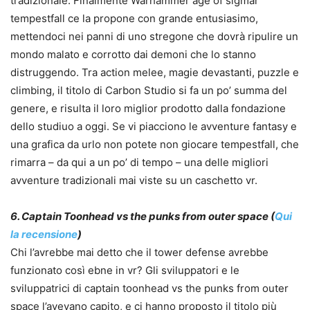
tradizionale. Finalmente Warhammer age of sigmar
tempestfall ce la propone con grande entusiasimo,
mettendoci nei panni di uno stregone che dovrà ripulire un
mondo malato e corrotto dai demoni che lo stanno
distruggendo. Tra action melee, magie devastanti, puzzle e
climbing, il titolo di Carbon Studio si fa un po’ summa del
genere, e risulta il loro miglior prodotto dalla fondazione
dello studiuo a oggi. Se vi piacciono le avventure fantasy e
una grafica da urlo non potete non giocare tempestfall, che
rimarra – da qui a un po’ di tempo – una delle migliori
avventure tradizionali mai viste su un caschetto vr.
6. Captain Toonhead vs the punks from outer space (
Qui
la recensione
)
Chi l’avrebbe mai detto che il tower defense avrebbe
funzionato così ebne in vr? Gli sviluppatori e le
sviluppatrici di captain toonhead vs the punks from outer
space l’avevano capito, e ci hanno proposto il titolo più