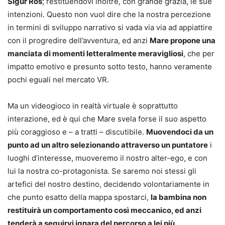
Sigur Ros
; restituendovi inoltre, con grande grazia, le sue
intenzioni. Questo non vuol dire che la nostra percezione
in termini di sviluppo narrativo si vada via via ad appiattire
con il progredire dell’avventura, ed anzi
Mare propone una
manciata di momenti letteralmente meravigliosi
, che per
impatto emotivo e presunto sotto testo, hanno veramente
pochi eguali nel mercato VR.
Ma un videogioco in realtà virtuale è soprattutto
interazione, ed è qui che Mare svela forse il suo aspetto
più coraggioso e – a tratti – discutibile.
Muovendoci da un
punto ad un altro selezionando attraverso un puntatore
i
luoghi d’interesse, muoveremo il nostro alter-ego, e con
lui la nostra co-protagonista. Se saremo noi stessi gli
artefici del nostro destino, decidendo volontariamente in
che punto esatto della mappa spostarci,
la bambina non
restituirà un comportamento così meccanico, ed anzi
tenderà a seguirvi ignara del percorso a lei più