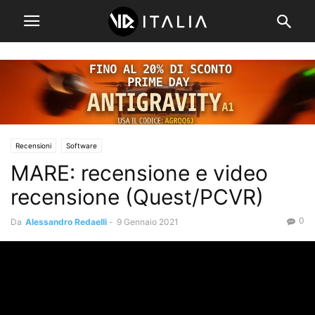
Recensioni
Software
MARE: recensione e video
recensione (Quest/PCVR)
0
Da
Alessandro Redaelli
-
9 Gennaio 2021