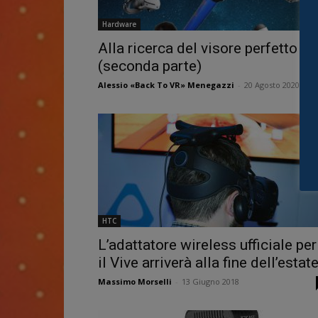
Hardware
Alla ricerca del visore perfetto
(seconda parte)
Alessio «Back To VR» Menegazzi
-
20 Agosto 2020
HTC
L’adattatore wireless ufficiale per
il Vive arriverà alla fine dell’estat
Massimo Morselli
-
13 Giugno 2018