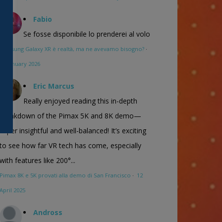
Fabio
Se fosse disponibile lo prenderei al volo
Samsung Galaxy XR è realtà, ma ne avevamo bisogno?
·
16 January 2026
Eric Marcus
Really enjoyed reading this in-depth
breakdown of the Pimax 5K and 8K demo—
super insightful and well-balanced! It’s exciting
to see how far VR tech has come, especially
with features like 200°...
Pimax 8K e 5K provati alla demo di San Francisco
·
12
April 2025
Andross