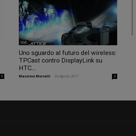
VIVE
Uno sguardo al futuro del wireless:
TPCast contro DisplayLink su
HTC...
Massimo Morselli
-
26 Agosto 2017
0
0