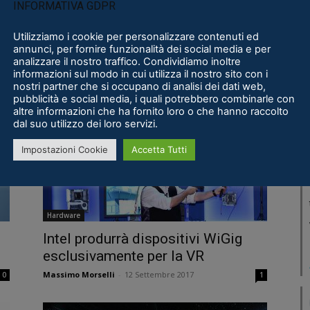
INFORMATIVA GDPR
HTC
Utilizziamo i cookie per personalizzare contenuti ed
Vive Wireless adapter: aperte le
annunci, per fornire funzionalità dei social media e per
analizzare il nostro traffico. Condividiamo inoltre
prevendite in Europa
informazioni sul modo in cui utilizza il nostro sito con i
Massimo Morselli
-
5 Settembre 2018
0
0
nostri partner che si occupano di analisi dei dati web,
pubblicità e social media, i quali potrebbero combinarle con
altre informazioni che ha fornito loro o che hanno raccolto
dal suo utilizzo dei loro servizi.
Impostazioni Cookie
Accetta Tutti
Hardware
Intel produrrà dispositivi WiGig
e
esclusivamente per la VR
Massimo Morselli
-
12 Settembre 2017
0
1