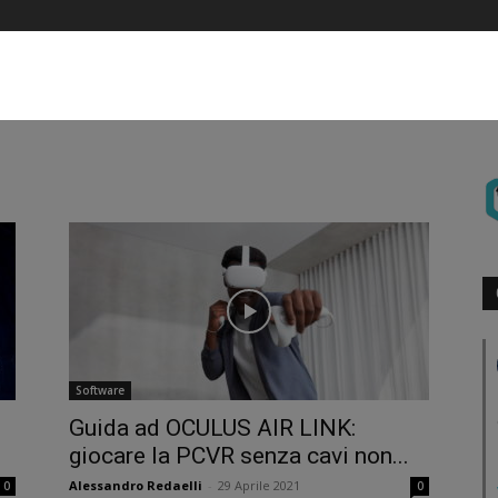
Software
Guida ad OCULUS AIR LINK:
giocare la PCVR senza cavi non...
Alessandro Redaelli
-
29 Aprile 2021
0
0