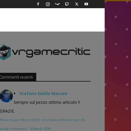
Commenti recenti
Stefano Emilio Marcon
Sempre sul pezzo ottimo articolo !!
GRAZIE.
Pimax Super Micro-OLED: il modulo definitivo per chi
vuole il massimo
·
5 March 2026