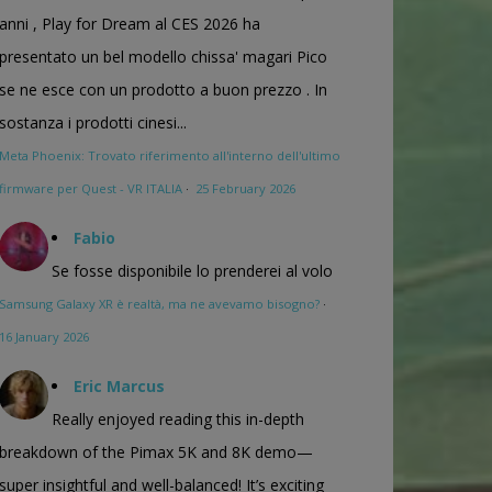
anni , Play for Dream al CES 2026 ha
presentato un bel modello chissa' magari Pico
se ne esce con un prodotto a buon prezzo . In
sostanza i prodotti cinesi...
Meta Phoenix: Trovato riferimento all'interno dell'ultimo
firmware per Quest - VR ITALIA
·
25 February 2026
Fabio
Se fosse disponibile lo prenderei al volo
Samsung Galaxy XR è realtà, ma ne avevamo bisogno?
·
16 January 2026
Eric Marcus
Really enjoyed reading this in-depth
breakdown of the Pimax 5K and 8K demo—
super insightful and well-balanced! It’s exciting