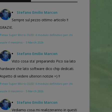
Stefano Emilio Marcon
Sempre sul pezzo ottimo articolo !!
GRAZIE.
Pimax Super Micro-OLED: il modulo definitivo per chi
vuole il massimo
·
5 March 2026
Stefano Emilio Marcon
Visto cosa sta' preparando Pico sia lato
hardware che lato software dico chip dedicati.
Aspetto di vedere ulteriori notizie =) !!
Pimax Super Micro-OLED: il modulo definitivo per chi
vuole il massimo
·
5 March 2026
Stefano Emilio Marcon
Vediamo cosa mi realizzeranno in questi