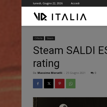
lunedì, Giugno 22, 2026
Accedi
VR
ITALIA
Offerte
Steam
Steam SALDI ESTI
rating
Da
Massimo Morselli
-
25 Giugno 2021
0