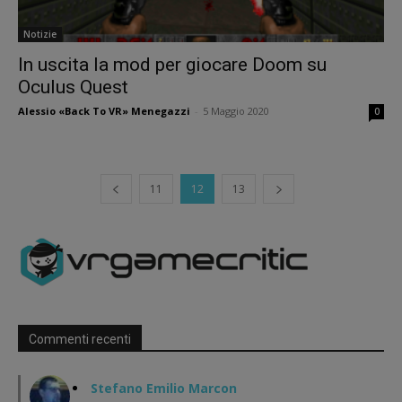
Notizie
In uscita la mod per giocare Doom su
Oculus Quest
Alessio «Back To VR» Menegazzi
-
5 Maggio 2020
0
11
12
13
Commenti recenti
Stefano Emilio Marcon