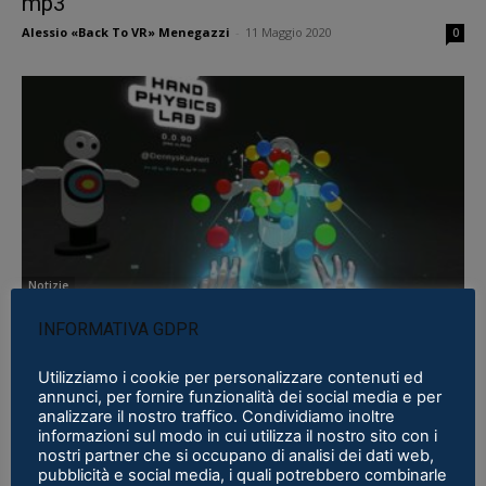
mp3
Alessio «Back To VR» Menegazzi
-
11 Maggio 2020
0
Notizie
Hand Physics Lab ci fa divertire con l’hand
INFORMATIVA GDPR
tracking
Utilizziamo i cookie per personalizzare contenuti ed
Alessio «Back To VR» Menegazzi
-
9 Maggio 2020
0
annunci, per fornire funzionalità dei social media e per
analizzare il nostro traffico. Condividiamo inoltre
informazioni sul modo in cui utilizza il nostro sito con i
nostri partner che si occupano di analisi dei dati web,
pubblicità e social media, i quali potrebbero combinarle