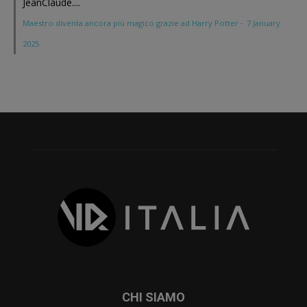
JeanClaude....
Maestro diventa ancora più magico grazie ad Harry Potter
·
7 January
2025
CHI SIAMO