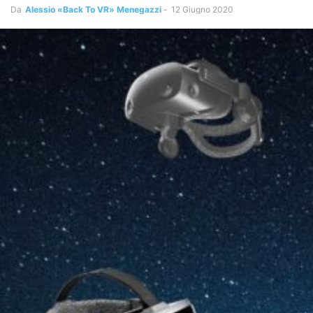
Da
Alessio «Back To VR» Menegazzi
-
12 Giugno 2020