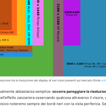
azione tra la risoluzione dei display di vari visori presenti sul mercato (fonte
wik
ttualmente abbastanza semplice:
occorre pareggiare la risoluzion
effetto zanzariera osservando qualcosa attraverso il visore, oltr
 visivo noteremo sempre dei bordi neri con la vista periferica.
Se