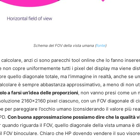
Schema del FOV della vista umana (
fonte
)
a calcolare, anzi ci sono parecchi tool online che lo fanno inse
 non copre uniformemente tutti i pixel del display ma viene dist
mpre quello diagonale totale, ma l’immagine in realtà, anche se
calcolare è sempre abbastanza approssimativo, a meno di non util
lo a farsi un’idea delle proporzioni
, non vanno presi come un 
oluzione 2160×2160 pixel ciascuno, con un FOV diagonale di cir
bbe per pareggiare l’occhio umano (considerando il valore più re
PPD.
Con buona approssimazione possiamo dire che la qualità vis
r quando riguarda il FOV, quello diagonale della vista umana è d
il FOV binoculare. Chiaro che HP dovendo vendere il suo visore 