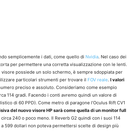
rendo semplicemente i dati, come quello di
Nvidia
. Nel caso dei
orta per permettere una corretta visualizzazione con le lenti.
 un visore possiede un solo schermo, è sempre sdoppiata per
izzare particolari strumenti per trovare il
FOV reale
.
I valori
numero preciso e assoluto.
Consideriamo come esempio
ca 114 gradi. Facendo i conti avremo quindi un valore di
alistico di 60 PPD). Come metro di paragone l’Oculus Rift CV1
iva del nuovo visore HP sarà come quella di un monitor full
i circa 240 o poco meno. Il Reverb G2 quindi con i suoi 114
a 599 dollari non poteva permettersi scelte di design più