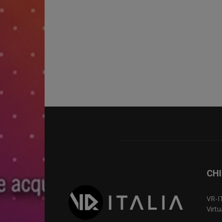
CHI
VR-I
Virt