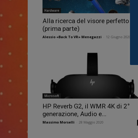
Hardware
Alla ricerca del visore perfetto
(prima parte)
Alessio «Back To VR» Menegazzi
-
12 Giugno 2020
Microsoft
HP Reverb G2, il WMR 4K di 2°
generazione, Audio e...
Massimo Morselli
-
28 Maggio 2020