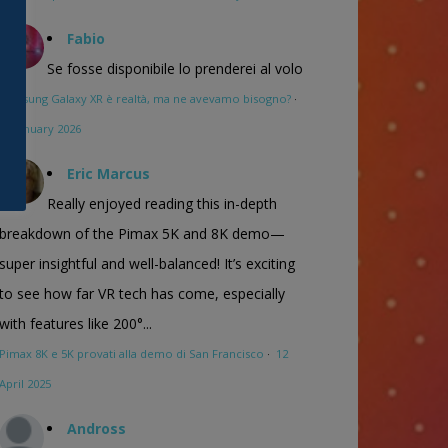
Fabio
Se fosse disponibile lo prenderei al volo
Samsung Galaxy XR è realtà, ma ne avevamo bisogno?
·
16 January 2026
Eric Marcus
Really enjoyed reading this in-depth
breakdown of the Pimax 5K and 8K demo—
super insightful and well-balanced! It’s exciting
to see how far VR tech has come, especially
with features like 200°...
Pimax 8K e 5K provati alla demo di San Francisco
·
12
April 2025
Andross