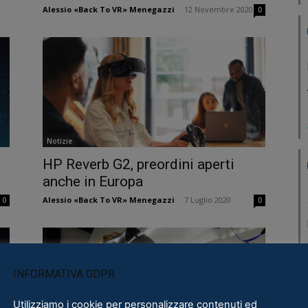
Alessio «Back To VR» Menegazzi
-
12 Novembre 2020
0
Notizie
HP Reverb G2, preordini aperti
anche in Europa
Alessio «Back To VR» Menegazzi
-
7 Luglio 2020
0
0
INFORMATIVA GDPR
Utilizziamo i cookie per personalizzare contenuti ed