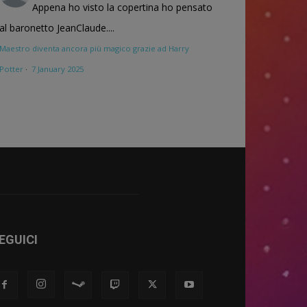
Appena ho visto la copertina ho pensato
al baronetto JeanClaude....
Maestro diventa ancora più magico grazie ad Harry
Potter
·
7 January 2025
EGUICI