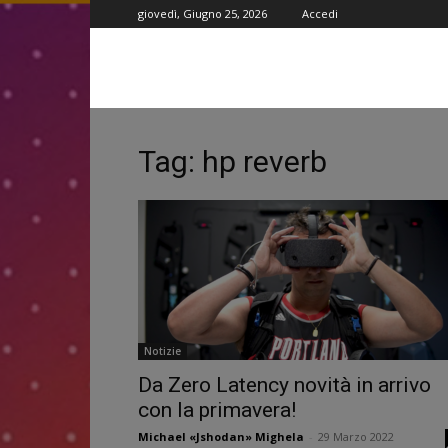
giovedì, Giugno 25, 2026
Accedi
Tag: hp reverb
Notizie
Da Zero Latency novità in arrivo
con la primavera!
Michael «Jshodan» Mighela
-
29 Marzo 2022