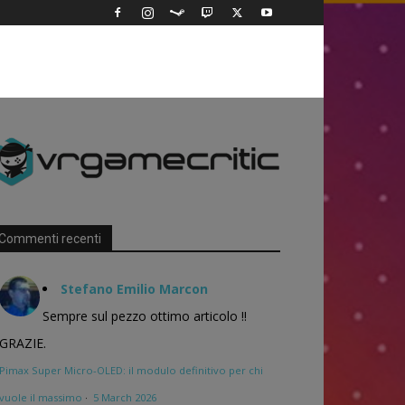
Commenti recenti
Stefano Emilio Marcon
Sempre sul pezzo ottimo articolo !!
GRAZIE.
Pimax Super Micro-OLED: il modulo definitivo per chi
vuole il massimo
·
5 March 2026