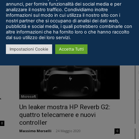
annunci, per fornire funzionalità dei social media e per
analizzare il nostro traffico. Condividiamo inoltre
Notizie
informazioni sul modo in cui utilizza il nostro sito con i
I visori di Varjo sono usati per
nostri partner che si occupano di analisi dei dati web,
pubblicità e social media, i quali potrebbero combinarle con
addestrare gli astronauti
altre informazioni che ha fornito loro o che hanno raccolto
dal suo utilizzo dei loro servizi.
Alessio «Back To VR» Menegazzi
-
11 Giugno 2020
0
0
Impostazioni Cookie
Accetta Tutti
Microsoft
Un leaker mostra HP Reverb G2:
quattro telecamere e nuovi
controller
0
Massimo Morselli
-
24 Maggio 2020
0