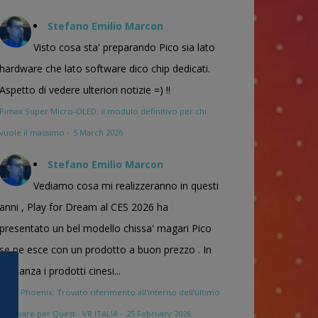
Stefano Emilio Marcon
Visto cosa sta' preparando Pico sia lato
hardware che lato software dico chip dedicati.
Aspetto di vedere ulteriori notizie =) !!
Pimax Super Micro-OLED: il modulo definitivo per chi
vuole il massimo
·
5 March 2026
Stefano Emilio Marcon
Vediamo cosa mi realizzeranno in questi
anni , Play for Dream al CES 2026 ha
presentato un bel modello chissa' magari Pico
se ne esce con un prodotto a buon prezzo . In
sostanza i prodotti cinesi...
Meta Phoenix: Trovato riferimento all'interno dell'ultimo
firmware per Quest - VR ITALIA
·
25 February 2026