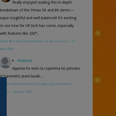
Really enjoyed reading this in-depth
breakdown of the Pimax 5K and 8K demo—
super insightful and well-balanced! It’s exciting
to see how far VR tech has come, especially
with features like 200°...
Pimax 8K e 5K provati alla demo di San Francisco
·
12
April 2025
Andross
Appena ho visto la copertina ho pensato
al baronetto JeanClaude....
Maestro diventa ancora più magico grazie ad Harry
Potter
·
7 January 2025