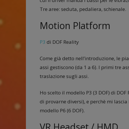
cui il driver manda i bassi per le vibraz
Tre aree: seduta, pedaliera, schienale.
Motion Platform
P3
di DOF Reality
Come già detto nell’introduzione, le pi
assi gestiscono (da 1 a 6). I primi tre ass
traslazione sugli assi.
Ho scelto il modello P3 (3 DOF) di DOF
di provarne diversi), e perchè mi lasci
modello P6 (6 DOF).
VR Headset / HMD