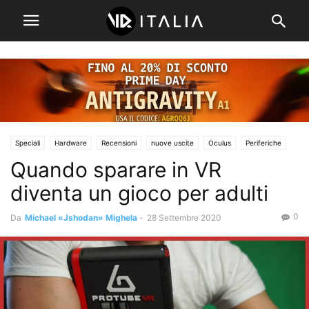
Speciali
Hardware
Recensioni
nuove uscite
Oculus
Periferiche
Quando sparare in VR
diventa un gioco per adulti
0
Da
Michael «Jshodan» Mighela
-
28 Settembre 2020