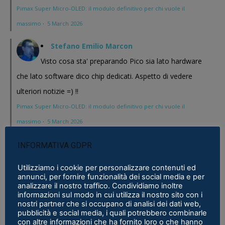
Pimax Super Micro-OLED: il modulo definitivo per chi vuole il
massimo
·
5 March 2026
Stefano Emilio Marcon
Visto cosa sta' preparando Pico sia lato hardware
che lato software dico chip dedicati. Aspetto di vedere
ulteriori notizie =) !!
Pimax Super Micro-OLED: il modulo definitivo per chi vuole il
massimo
·
5 March 2026
Stefano Emilio Marcon
INFORMATIVA GDPR
Vediamo cosa mi realizzeranno in questi anni , Play
Utilizziamo i cookie per personalizzare contenuti ed
for Dream al CES 2026 ha presentato un bel modello chissa'
annunci, per fornire funzionalità dei social media e per
analizzare il nostro traffico. Condividiamo inoltre
magari Pico se ne esce con un prodotto a buon prezzo . In
informazioni sul modo in cui utilizza il nostro sito con i
nostri partner che si occupano di analisi dei dati web,
sostanza i prodotti cinesi...
pubblicità e social media, i quali potrebbero combinarle
Meta Phoenix: Trovato riferimento all'interno dell'ultimo firmware per
con altre informazioni che ha fornito loro o che hanno