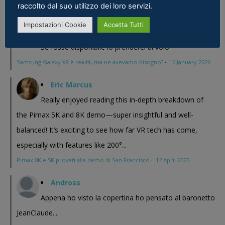
raccolto dal suo utilizzo dei loro servizi.
Quest - VR ITALIA
·
25 February 2026
Impostazioni Cookie
Accetta Tutti
Fabio
Se fosse disponibile lo prenderei al volo
Samsung Galaxy XR è realtà, ma ne avevamo bisogno?
·
16 January 2026
Eric Marcus
Really enjoyed reading this in-depth breakdown of
the Pimax 5K and 8K demo—super insightful and well-
balanced! It’s exciting to see how far VR tech has come,
especially with features like 200°...
Pimax 8K e 5K provati alla demo di San Francisco
·
12 April 2025
Andross
Appena ho visto la copertina ho pensato al baronetto
JeanClaude....