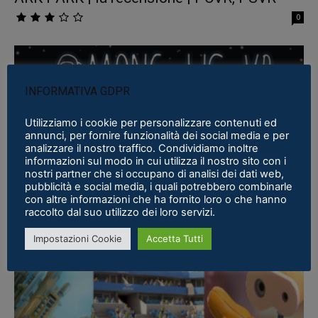
0
INFORMATIVA GDPR
Utilizziamo i cookie per personalizzare contenuti ed
annunci, per fornire funzionalità dei social media e per
analizzare il nostro traffico. Condividiamo inoltre
informazioni sul modo in cui utilizza il nostro sito con i
nostri partner che si occupano di analisi dei dati web,
Notizie
pubblicità e social media, i quali potrebbero combinarle
con altre informazioni che ha fornito loro o che hanno
Among Us VR, mostrato un nuovo trailer
raccolto dal suo utilizzo dei loro servizi.
Tommaso Pierluigi Francalanci
-
10 Giugno 2022
0
Impostazioni Cookie
Accetta Tutti