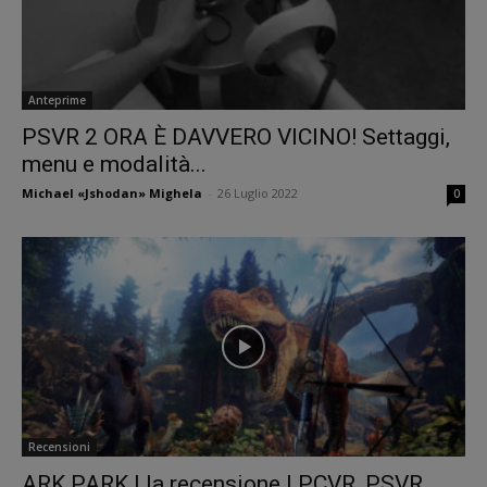
Anteprime
PSVR 2 ORA È DAVVERO VICINO! Settaggi,
menu e modalità...
Michael «Jshodan» Mighela
-
26 Luglio 2022
0
Recensioni
ARK PARK | la recensione | PCVR, PSVR