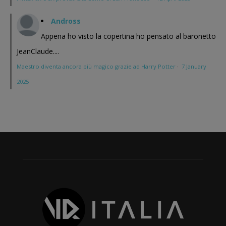
Andross
Appena ho visto la copertina ho pensato al baronetto
JeanClaude....
Maestro diventa ancora più magico grazie ad Harry Potter
·
7 January
2025