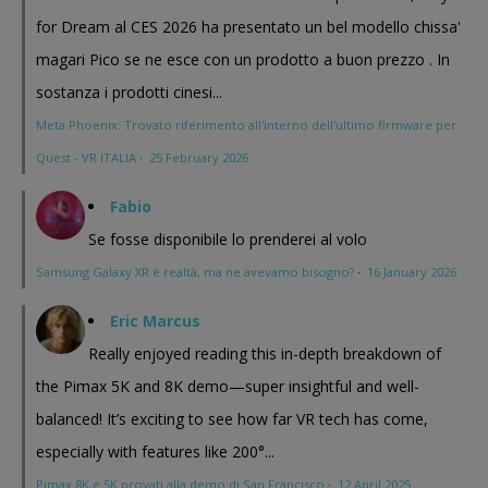
for Dream al CES 2026 ha presentato un bel modello chissa'
magari Pico se ne esce con un prodotto a buon prezzo . In
sostanza i prodotti cinesi...
Meta Phoenix: Trovato riferimento all'interno dell'ultimo firmware per
Quest - VR ITALIA
·
25 February 2026
Fabio
Se fosse disponibile lo prenderei al volo
Samsung Galaxy XR è realtà, ma ne avevamo bisogno?
·
16 January 2026
Eric Marcus
Really enjoyed reading this in-depth breakdown of
the Pimax 5K and 8K demo—super insightful and well-
balanced! It’s exciting to see how far VR tech has come,
especially with features like 200°...
Pimax 8K e 5K provati alla demo di San Francisco
·
12 April 2025