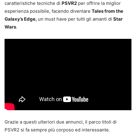
caratteristiche tecniche di
PSVR2
per offrire la miglior
esperienza possibile, facendo diventare
Tales from the
Galaxy’s Edge,
un must have per tutti gli amanti di
Star
Wars
.
Grazie a questi ulteriori due annunci, il parco titoli di
PSVR2 si fa sempre più corposo ed interessante.