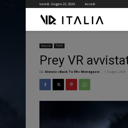
lunedì, Giugno 22, 2026
Accedi
VR
ITALIA
Notizie
PSVR
Prey VR avvistat
Da
Alessio «Back To VR» Menegazzi
-
1 Giugno 2020