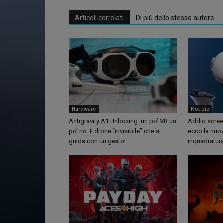
Articoli correlati
Di più dello stesso autore
Hardware
Notizie
Antigravity A1 Unboxing: un po’ VR un
Addio screen
po’ no. Il drone “invisibile” che si
ecco la nuo
guida con un gesto!
inquadratur