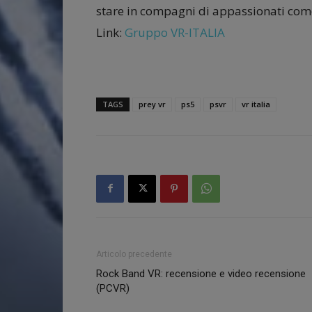
stare in compagni di appassionati come
Link:
Gruppo VR-ITALIA
TAGS
prey vr
ps5
psvr
vr italia
Articolo precedente
Rock Band VR: recensione e video recensione
(PCVR)