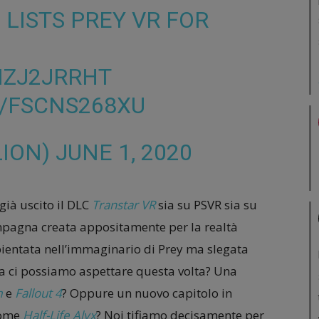
 LISTS PREY VR FOR
BIZJ2JRRHT
M/FSCNS268XU
LION)
JUNE 1, 2020
ià uscito il DLC
Transtar VR
sia su PSVR sia su
ampagna creata appositamente per la realtà
ientata nell’immaginario di Prey ma slegata
a ci possiamo aspettare questa volta? Una
m
e
Fallout 4
? Oppure un nuovo capitolo in
 come
Half-Life Alyx
? Noi tifiamo decisamente per