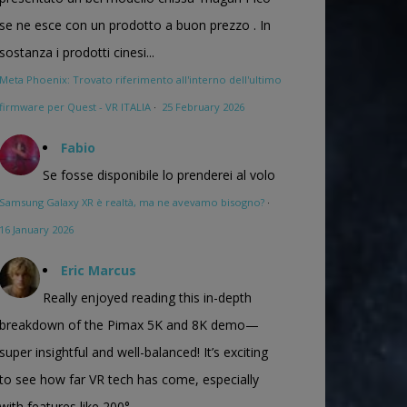
se ne esce con un prodotto a buon prezzo . In
sostanza i prodotti cinesi...
Meta Phoenix: Trovato riferimento all'interno dell'ultimo
firmware per Quest - VR ITALIA
·
25 February 2026
Fabio
Se fosse disponibile lo prenderei al volo
Samsung Galaxy XR è realtà, ma ne avevamo bisogno?
·
16 January 2026
Eric Marcus
Really enjoyed reading this in-depth
breakdown of the Pimax 5K and 8K demo—
super insightful and well-balanced! It’s exciting
to see how far VR tech has come, especially
with features like 200°...