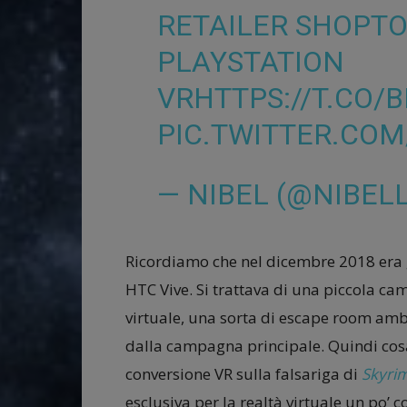
RETAILER SHOPTO
PLAYSTATION
VR
HTTPS://T.CO/
PIC.TWITTER.CO
— NIBEL (@NIBEL
Ricordiamo che nel dicembre 2018 era g
HTC Vive. Si trattava di una piccola c
virtuale, una sorta di escape room amb
dalla campagna principale. Quindi cos
conversione VR sulla falsariga di
Skyri
esclusiva per la realtà virtuale un po’