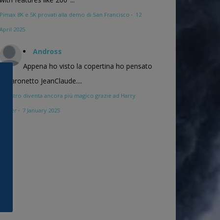
Pimax 8K e 5K provati alla demo di San Francisco
·
12
April 2025
Andross
Appena ho visto la copertina ho pensato
al baronetto JeanClaude....
Maestro diventa ancora più magico grazie ad Harry
Potter
·
7 January 2025