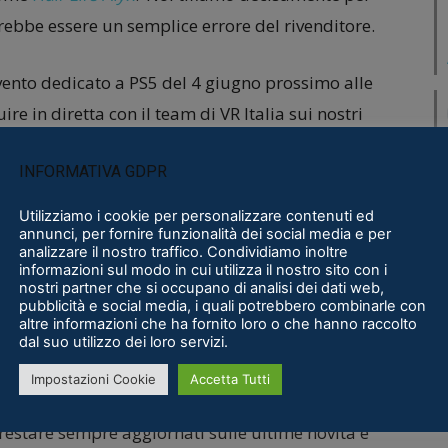
trebbe essere un semplice errore del rivenditore.
ento dedicato a PS5 del 4 giugno prossimo alle
ire in diretta con il team di VR Italia sui nostri
ci siano novità anche del prossimo
Playstation
INFORMATIVA GDPR
Utilizziamo i cookie per personalizzare contenuti ed
annunci, per fornire funzionalità dei social media e per
analizzare il nostro traffico. Condividiamo inoltre
informazioni sul modo in cui utilizza il nostro sito con i
nostri partner che si occupano di analisi dei dati web,
pubblicità e social media, i quali potrebbero combinarle con
altre informazioni che ha fornito loro o che hanno raccolto
dal suo utilizzo dei loro servizi.
Impostazioni Cookie
Accetta Tutti
 restare sempre aggiornati sulle ultime novità e