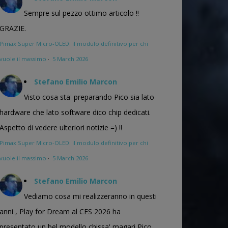
Sempre sul pezzo ottimo articolo !!
GRAZIE.
Pimax Super Micro-OLED: il modulo definitivo per chi
vuole il massimo
·
5 March 2026
Stefano Emilio Marcon
Visto cosa sta' preparando Pico sia lato
hardware che lato software dico chip dedicati.
Aspetto di vedere ulteriori notizie =) !!
Pimax Super Micro-OLED: il modulo definitivo per chi
vuole il massimo
·
5 March 2026
Stefano Emilio Marcon
Vediamo cosa mi realizzeranno in questi
anni , Play for Dream al CES 2026 ha
presentato un bel modello chissa' magari Pico