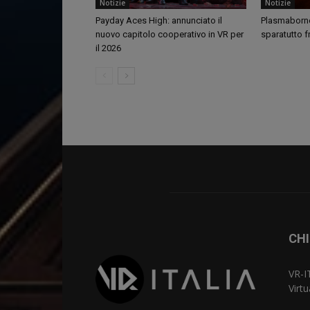
Notizie
Notizie
Payday Aces High: annunciato il
Plasmaborne 
nuovo capitolo cooperativo in VR per
sparatutto f
il 2026
CHI
VR-I
Virt