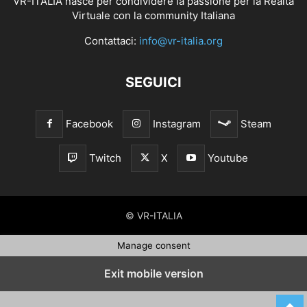
VR-ITALIA nasce per condividere la passione per la Realtà
Virtuale con la community Italiana
Contattaci:
info@vr-italia.org
SEGUICI
Facebook
Instagram
Steam
Twitch
X
Youtube
© VR-ITALIA
Manage consent
Exit mobile version