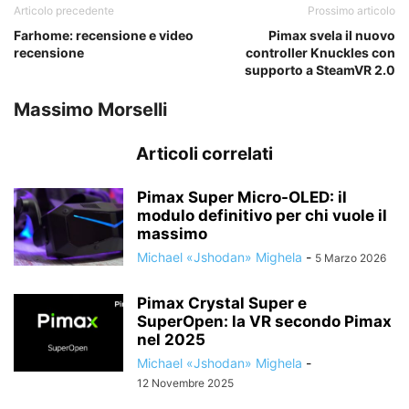
Articolo precedente
Prossimo articolo
Farhome: recensione e video
Pimax svela il nuovo
recensione
controller Knuckles con
supporto a SteamVR 2.0
Massimo Morselli
Articoli correlati
Pimax Super Micro-OLED: il
modulo definitivo per chi vuole il
massimo
Michael «Jshodan» Mighela
-
5 Marzo 2026
Pimax Crystal Super e
SuperOpen: la VR secondo Pimax
nel 2025
Michael «Jshodan» Mighela
-
12 Novembre 2025