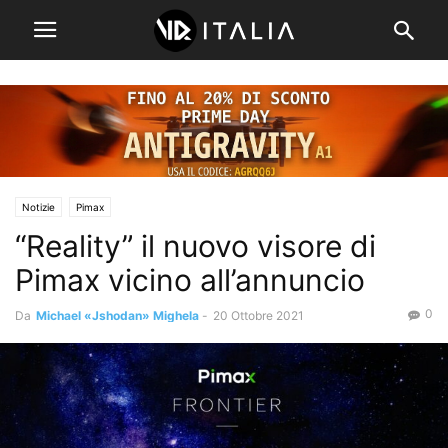
Notizie
Pimax
“Reality” il nuovo visore di
Pimax vicino all’annuncio
0
Da
Michael «Jshodan» Mighela
-
20 Ottobre 2021