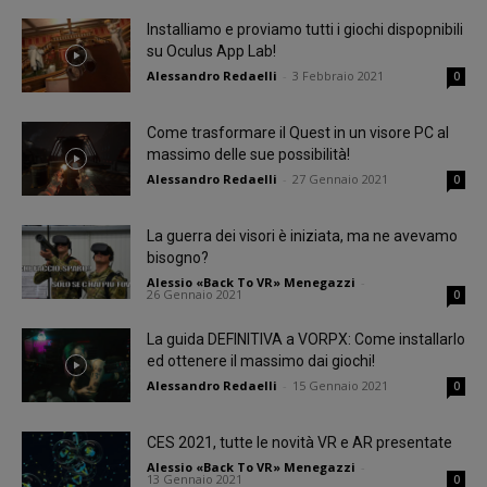
Installiamo e proviamo tutti i giochi dispopnibili
su Oculus App Lab!
Alessandro Redaelli
-
3 Febbraio 2021
0
Come trasformare il Quest in un visore PC al
massimo delle sue possibilità!
Alessandro Redaelli
-
27 Gennaio 2021
0
La guerra dei visori è iniziata, ma ne avevamo
bisogno?
Alessio «Back To VR» Menegazzi
-
26 Gennaio 2021
0
La guida DEFINITIVA a VORPX: Come installarlo
ed ottenere il massimo dai giochi!
Alessandro Redaelli
-
15 Gennaio 2021
0
CES 2021, tutte le novità VR e AR presentate
Alessio «Back To VR» Menegazzi
-
13 Gennaio 2021
0