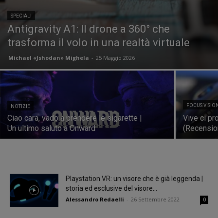
SPECIALI
Antigravity A1: Il drone a 360° che
trasforma il volo in una realtà virtuale
Michael «Jshodan» Mighela
-
25 Maggio 2026
FOCUS VISIO
NOTIZIE
Ciao cara, vado a prendere le sigarette |
Vive ci pr
Un ultimo saluto a Onward
(Recensio
Playstation VR: un visore che è già leggenda |
storia ed esclusive del visore...
Alessandro Redaelli
-
26 Settembre 2022
0