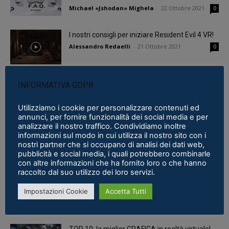
Michael «Jshodan» Mighela
-
22 Ottobre 2021
0
I nostri consigli per iniziare Resident Evil 4 VR!
Alessandro Redaelli
-
21 Ottobre 2021
0
Jurassic World Aftermath: parte II rende
INFORMATIVA GDPR
l’opera di Coatsink ancora più imperdibile!
Alessandro Redaelli
-
5 Ottobre 2021
0
Utilizziamo i cookie per personalizzare contenuti ed
annunci, per fornire funzionalità dei social media e per
analizzare il nostro traffico. Condividiamo inoltre
Apre sabato a Milano Zero Latency: la prima
informazioni sul modo in cui utilizza il nostro sito con i
sala giochi VR imperdibile in Italia
nostri partner che si occupano di analisi dei dati web,
pubblicità e social media, i quali potrebbero combinarle
Alessandro Redaelli
-
5 Maggio 2021
0
con altre informazioni che ha fornito loro o che hanno
raccolto dal suo utilizzo dei loro servizi.
Guida ad OCULUS AIR LINK: giocare la PCVR
senza cavi non è mai stato...
Impostazioni Cookie
Accetta Tutti
Alessandro Redaelli
-
29 Aprile 2021
0
TOP 10: la miglior GRAFICA in realtà virtuale!