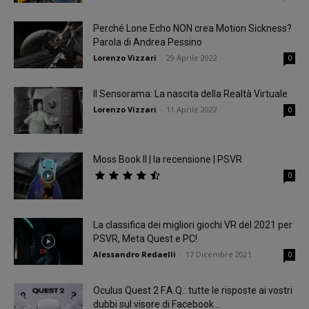
Perché Lone Echo NON crea Motion Sickness?
Parola di Andrea Pessino
Lorenzo Vizzari
-
29 Aprile 2022
0
Il Sensorama: La nascita della Realtà Virtuale
Lorenzo Vizzari
-
11 Aprile 2022
0
Moss Book II | la recensione | PSVR
0
La classifica dei migliori giochi VR del 2021 per
PSVR, Meta Quest e PC!
Alessandro Redaelli
-
17 Dicembre 2021
0
Oculus Quest 2 F.A.Q.: tutte le risposte ai vostri
dubbi sul visore di Facebook...