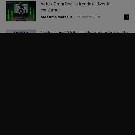
Virtuix Omni One: la treadmill diventa
consumer
Massimo Morselli
-
7 Ottobre 2020
0
Oculus Quest 2 F.A.Q.: tutte le risposte ai vostri
dubbi sul nuovo visore di...
Alessio «Back To VR» Menegazzi
-
1 Ottobre 2020
0
Quando sparare in VR diventa un gioco per
adulti
Michael «Jshodan» Mighela
-
28 Settembre 2020
0
Assembliamo il PC per la VR – Settembre
2020
Alessio «Back To VR» Menegazzi
-
22 Settembre 2020
0
John Carmack: tutto quello che abbiamo
saputo dalla sua live al Facebook Connect
Alessio «Back To VR» Menegazzi
-
18 Settembre 2020
0