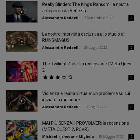
Peaky Blinders The King’s Ransom: la nostra
anteprima da Venezia
Alessandro Redaelli
-
7 Settembre 2022
0
La nostra intervista esclusiva allo studio di
RUINSMAGUS
Alessandro Redaelli
-
29 Luglio 2022
0
The Twilight Zone | la recensione | Meta Quest
2
0
Violenza e realtà virtuale: un problema su cui
iniziare a ragionare
Alessandro Redaelli
-
13 Luglio 2022
0
MAI PIÙ SENZA! | PROVOLVER: la recensione
(META QUEST 2, PCVR)
Michael «Jshodan» Mighela
-
18 Maggio 2022
0