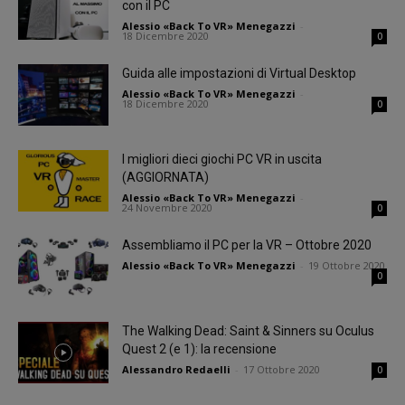
con il PC
Alessio «Back To VR» Menegazzi
-
18 Dicembre 2020
0
Guida alle impostazioni di Virtual Desktop
Alessio «Back To VR» Menegazzi
-
18 Dicembre 2020
0
I migliori dieci giochi PC VR in uscita
(AGGIORNATA)
Alessio «Back To VR» Menegazzi
-
24 Novembre 2020
0
Assembliamo il PC per la VR – Ottobre 2020
Alessio «Back To VR» Menegazzi
-
19 Ottobre 2020
0
The Walking Dead: Saint & Sinners su Oculus
Quest 2 (e 1): la recensione
Alessandro Redaelli
-
17 Ottobre 2020
0