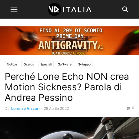
Notizie
Oculus
Speciali
Software
Sviluppo
Perché Lone Echo NON crea
Motion Sickness? Parola di
Andrea Pessino
0
Da
Lorenzo Vizzari
-
29 Aprile 2022