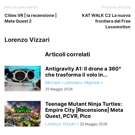
Articolo precedente
Prossimo articolo
Cities VR | la recensione |
KAT WALK C2 La nuova
Meta Quest 2
frontiera del Free
Locomotion
Lorenzo Vizzari
Articoli correlati
Antigravity A1: Il drone a 360°
che trasforma il volo in...
Michael «Jshodan» Mighela
-
25 Maggio 2026
Teenage Mutant Ninja Turtles:
Empire City |Recensione| Meta
Quest, PCVR, Pico
Lorenzo Vizzari
-
25 Maggio 2026