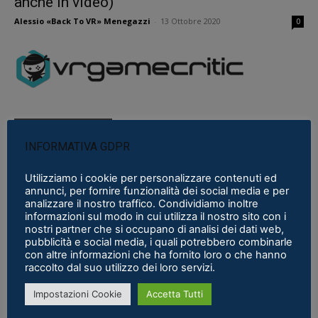
anche in video)
Alessio «Back To VR» Menegazzi
-
13 Ottobre 2020
0
Commenti recenti
INFORMATIVA GDPR
Stefano Emilio Marcon
Utilizziamo i cookie per personalizzare contenuti ed
Sempre sul pezzo ottimo articolo !! GRAZIE.
annunci, per fornire funzionalità dei social media e per
analizzare il nostro traffico. Condividiamo inoltre
Pimax Super Micro-OLED: il modulo definitivo per chi vuole il
informazioni sul modo in cui utilizza il nostro sito con i
nostri partner che si occupano di analisi dei dati web,
massimo
·
5 March 2026
pubblicità e social media, i quali potrebbero combinarle
con altre informazioni che ha fornito loro o che hanno
Stefano Emilio Marcon
raccolto dal suo utilizzo dei loro servizi.
Visto cosa sta' preparando Pico sia lato hardware
Impostazioni Cookie
Accetta Tutti
che lato software dico chip dedicati. Aspetto di vedere