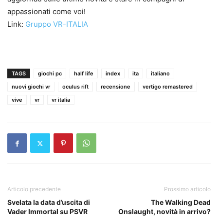
appassionati come voi!
Link:
Gruppo VR-ITALIA
TAGS
giochi pc
half life
index
ita
italiano
nuovi giochi vr
oculus rift
recensione
vertigo remastered
vive
vr
vr italia
Articolo precedente
Prossimo articolo
Svelata la data d’uscita di
The Walking Dead
Vader Immortal su PSVR
Onslaught, novità in arrivo?