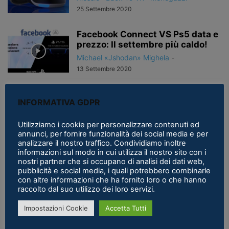
25 Settembre 2020
Facebook Connect VS Ps5 data e
prezzo: Il settembre più caldo!
Michael «Jshodan» Mighela
-
13 Settembre 2020
Vertigo Remastered: recensione
INFORMATIVA GDPR
e video recensione (PCVR)
Alessandro Redaelli
-
9 Agosto 2020
Utilizziamo i cookie per personalizzare contenuti ed
annunci, per fornire funzionalità dei social media e per
analizzare il nostro traffico. Condividiamo inoltre
informazioni sul modo in cui utilizza il nostro sito con i
Ufficiale: Microsoft Flight
nostri partner che si occupano di analisi dei dati web,
Simulator avrà il supporto VR,
pubblicità e social media, i quali potrebbero combinarle
tutti i dettagli
con altre informazioni che ha fornito loro o che hanno
Alessio «Back To VR» Menegazzi
-
raccolto dal suo utilizzo dei loro servizi.
30 Luglio 2020
Impostazioni Cookie
Accetta Tutti
Zen Universe – recensione e