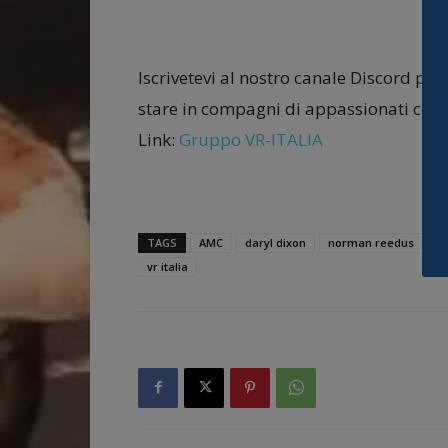
Iscrivetevi al nostro canale Discord per
stare in compagni di appassionati come
Link:
Gruppo VR-ITALIA
TAGS
AMC
daryl dixon
norman reedus
Su
vr italia