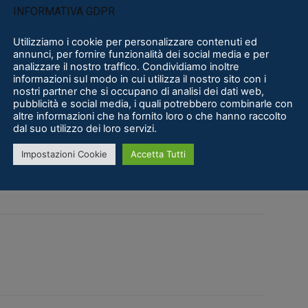
INFORMATIVA GDPR
Utilizziamo i cookie per personalizzare contenuti ed
 restare sempre aggiornati sulle ultime novità e
annunci, per fornire funzionalità dei social media e per
analizzare il nostro traffico. Condividiamo inoltre
 voi!
informazioni sul modo in cui utilizza il nostro sito con i
nostri partner che si occupano di analisi dei dati web,
pubblicità e social media, i quali potrebbero combinarle con
altre informazioni che ha fornito loro o che hanno raccolto
dal suo utilizzo dei loro servizi.
Impostazioni Cookie
Accetta Tutti
rvios
the walking dead
The Walking Dead Onslaught
twd