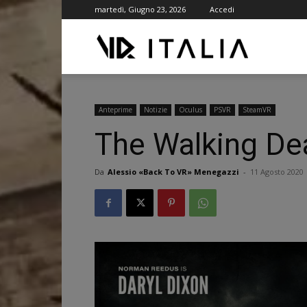
martedì, Giugno 23, 2026
Accedi
VR
ITALIA
Anteprime
Notizie
Oculus
PSVR
SteamVR
The Walking Dea
Da
Alessio «Back To VR» Menegazzi
-
11 Agosto 2020