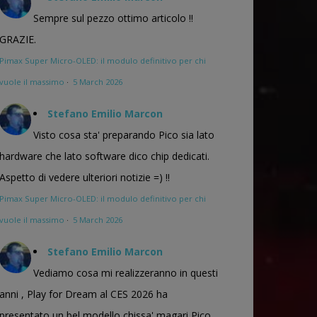
Sempre sul pezzo ottimo articolo !!
GRAZIE.
Pimax Super Micro-OLED: il modulo definitivo per chi
vuole il massimo
·
5 March 2026
Stefano Emilio Marcon
Visto cosa sta' preparando Pico sia lato
hardware che lato software dico chip dedicati.
Aspetto di vedere ulteriori notizie =) !!
Pimax Super Micro-OLED: il modulo definitivo per chi
vuole il massimo
·
5 March 2026
Stefano Emilio Marcon
Vediamo cosa mi realizzeranno in questi
anni , Play for Dream al CES 2026 ha
presentato un bel modello chissa' magari Pico