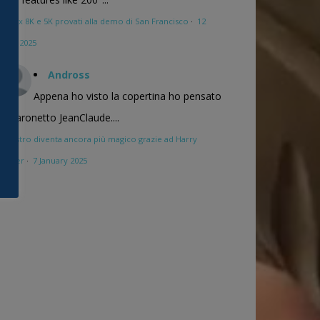
Pimax 8K e 5K provati alla demo di San Francisco
·
12
April 2025
Andross
Appena ho visto la copertina ho pensato
al baronetto JeanClaude....
Maestro diventa ancora più magico grazie ad Harry
Potter
·
7 January 2025