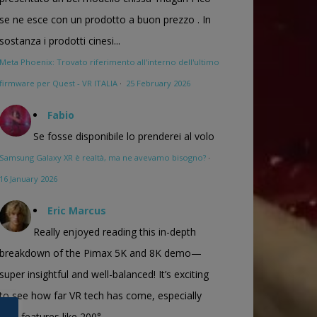
se ne esce con un prodotto a buon prezzo . In
sostanza i prodotti cinesi...
Meta Phoenix: Trovato riferimento all'interno dell'ultimo
firmware per Quest - VR ITALIA
·
25 February 2026
Fabio
Se fosse disponibile lo prenderei al volo
Samsung Galaxy XR è realtà, ma ne avevamo bisogno?
·
16 January 2026
Eric Marcus
Really enjoyed reading this in-depth
breakdown of the Pimax 5K and 8K demo—
super insightful and well-balanced! It’s exciting
to see how far VR tech has come, especially
with features like 200°...