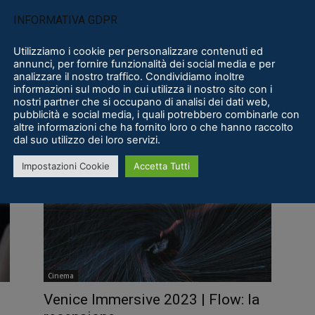
INFORMATIVA GDPR
Utilizziamo i cookie per personalizzare contenuti ed
annunci, per fornire funzionalità dei social media e per
analizzare il nostro traffico. Condividiamo inoltre
Cinema
informazioni sul modo in cui utilizza il nostro sito con i
nostri partner che si occupano di analisi dei dati web,
e
Venice Immersive 2023 | Syuhasuu
pubblicità e social media, i quali potrebbero combinarle con
(Frequency): la recensione
altre informazioni che ha fornito loro o che hanno raccolto
dal suo utilizzo dei loro servizi.
Ruggero Melis
-
7 Settembre 2023
0
0
Impostazioni Cookie
Accetta Tutti
Cinema
Venice Immersive 2023 | Flow: la