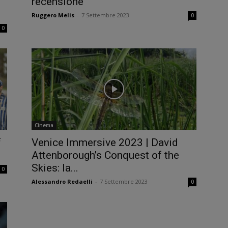
recensione
Ruggero Melis
-
7 Settembre 2023
0
0
Cinema
f
Venice Immersive 2023 | David
Attenborough’s Conquest of the
Skies: la...
0
Alessandro Redaelli
-
7 Settembre 2023
0