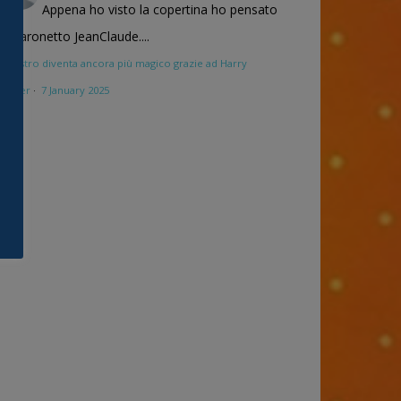
Appena ho visto la copertina ho pensato
al baronetto JeanClaude....
Maestro diventa ancora più magico grazie ad Harry
Potter
·
7 January 2025