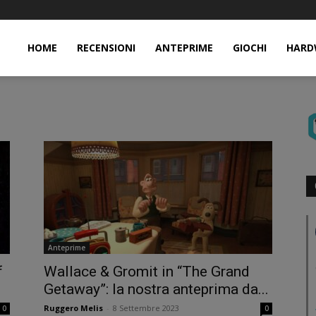
HOME
RECENSIONI
ANTEPRIME
GIOCHI
HARD
Anteprime
f
Wallace & Gromit in “The Grand
Getaway”: la nostra anteprima da...
Ruggero Melis
-
8 Settembre 2023
0
0