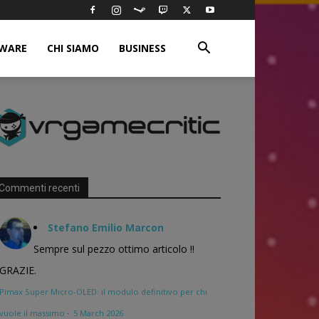
WARE
CHI SIAMO
BUSINESS
Commenti recenti
Stefano Emilio Marcon
Sempre sul pezzo ottimo articolo !!
GRAZIE.
Pimax Super Micro-OLED: il modulo definitivo per chi
vuole il massimo
·
5 March 2026