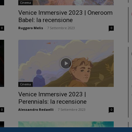
Cinema
Venice Immersive 2023 | Oneroom
Babel: la recensione
Ruggero Melis
-
7 Settembre 2023
0
0
Cinema
Venice Immersive 2023 |
Perennials: la recensione
Alessandro Redaelli
-
7 Settembre 2023
0
0